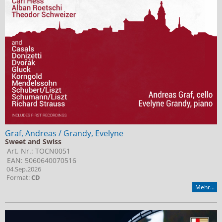
Jobs bei Naxos
Naxos Deutschland Blog
Naxos weltweit
Graf, Andreas / Grandy, Evelyne
Sweet and Swiss
Art. Nr.: TOCN0051
EAN: 5060640070516
04.Sep.2026
Format:
CD
Mehr...