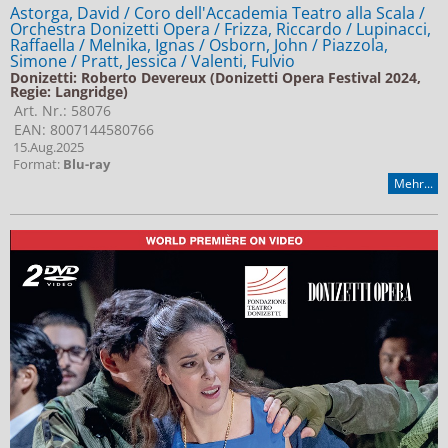
Astorga, David / Coro dell'Accademia Teatro alla Scala /
Orchestra Donizetti Opera / Frizza, Riccardo / Lupinacci,
Raffaella / Melnika, Ignas / Osborn, John / Piazzola,
Simone / Pratt, Jessica / Valenti, Fulvio
Donizetti: Roberto Devereux (Donizetti Opera Festival 2024,
Regie: Langridge)
Art. Nr.: 58076
EAN: 8007144580766
15.Aug.2025
Format:
Blu-ray
Mehr...