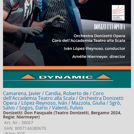
Camarena, Javier / Candia, Roberto de / Coro
dell'Accademia Teatro alla Scala / Orchestra Donizetti
Opera / López-Reynoso, Iván / Mazzola, Giulia / Sgrò,
Salvo / Sogos, Dario / Valenti, Fulvio
Donizetti: Don Pasquale (Teatro Donizetti, Bergamo 2024,
Regie: Niermeyer)
Art. Nr.: 38067
EAN: 8007144380670
19.Sep.2025