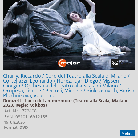
Chailly, Riccardo / Coro del Teatro alla Scala di Milano /
Cortellazzi, Leonardo / Flórez, Juan Diego / Misseri,
Giorgio / Orchestra del Teatro alla Scala di Milano /
Oropesa, Lisette / Pertusi, Michele / Pinkhasovich, Boris /
Pluzhnikova, Valentina
Donizetti: Lucia di Lammermoor (Teatro alla Scala, Mailand
2023, Regie: Kokkos)
Art. Nr.: 772408
EAN: 0810116912155
19.Jun.2026
Format:
DVD
Mehr...