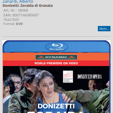
Zanardi, Alberto
Donizetti: Zoraida di Granata
Art. Nr.: 38068
EAN: 8007144380687
18.Jul.2025
Format:
DVD
Mehr...