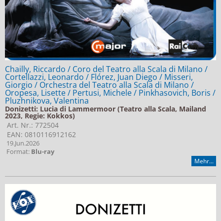
Chailly, Riccardo / Coro del Teatro alla Scala di Milano /
Cortellazzi, Leonardo / Flórez, Juan Diego / Misseri,
Giorgio / Orchestra del Teatro alla Scala di Milano /
Oropesa, Lisette / Pertusi, Michele / Pinkhasovich, Boris /
Pluzhnikova, Valentina
Donizetti: Lucia di Lammermoor (Teatro alla Scala, Mailand
2023, Regie: Kokkos)
Art. Nr.: 772504
EAN: 0810116912162
19.Jun.2026
Format:
Blu-ray
Mehr...