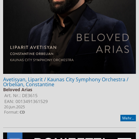
Avetisyan, Liparit / Kaunas City Symphony Orchestra /
Orbelian, Constantine
Beloved Arias
Art. Nr.: DE3615
EAN: 0013491361529
20.Jun.2025
Format:
CD
Mehr...