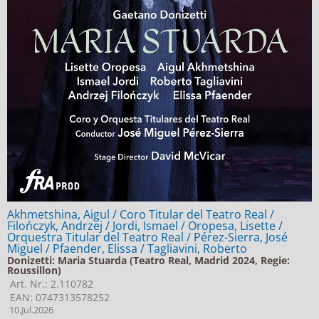
Akhmetshina, Aigul / Coro Titular del Teatro Real /
Filończyk, Andrzej / Jordi, Ismael / Oropesa, Lisette /
Orquestra Titular del Teatro Real / Pérez-Sierra, José
Miguel / Pfaender, Elissa / Tagliavini, Roberto
Donizetti: Maria Stuarda (Teatro Real, Madrid 2024, Regie:
Roussillon)
Art. Nr.: 2.110782
EAN: 0747313578252
10.Jul.2026