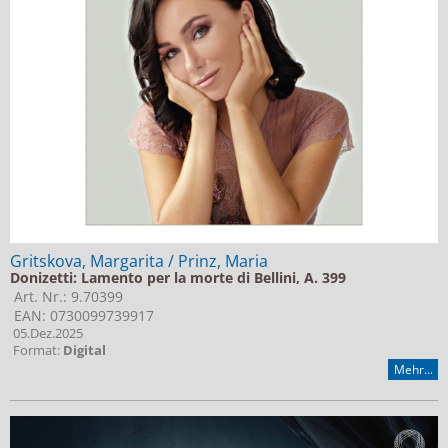
Gritskova, Margarita / Prinz, Maria
Donizetti: Lamento per la morte di Bellini, A. 399
Art. Nr.: 9.70399
EAN: 0730099739917
05.Dez.2025
Format:
Digital
Mehr...