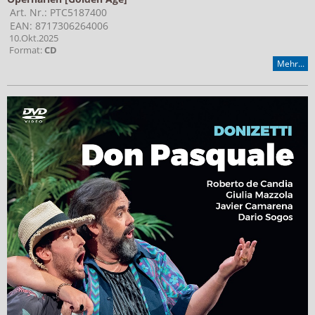
Art. Nr.: PTC5187400
EAN: 8717306264006
10.Okt.2025
Format:
CD
Mehr...