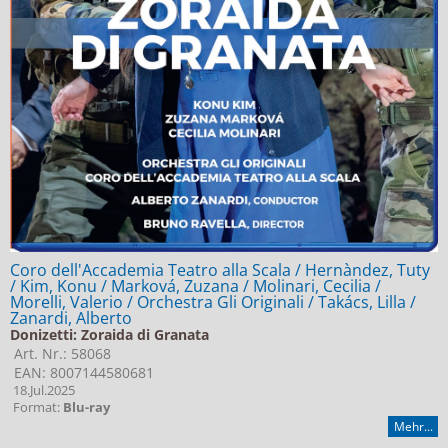
Coro dell'Accademia Teatro alla Scala / Hernàndez, Tuty
/ Kim, Konu / Marková, Zuzana / Molinari, Cecilia /
Morelli, Valerio / Orchestra Gli Originali / Takács, Lilla /
Zanardi, Alberto
Donizetti: Zoraida di Granata
Art. Nr.: 58068
EAN: 8007144580681
18.Jul.2025
Format:
Blu-ray
Mehr...