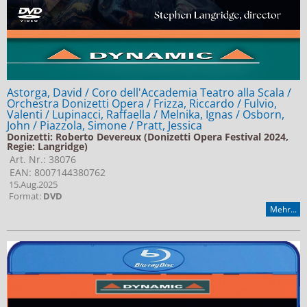
Astorga, David / Coro dell'Accademia Teatro alla Scala /
Orchestra Donizetti Opera / Frizza, Riccardo / Fulvio,
Valenti / Lupinacci, Raffaella / Melnika, Ignas / Osborn,
John / Piazzola, Simone / Pratt, Jessica
Donizetti: Roberto Devereux (Donizetti Opera Festival 2024,
Regie: Langridge)
Art. Nr.: 38076
EAN: 8007144380762
15.Aug.2025
Format:
DVD
Mehr...