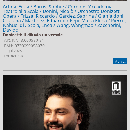
Artina, Erica / Burns, Sophie / Coro dell'Accademia
Teatro alla Scala / Donini, Nicolò / Orchestra Donizetti
Opera / Frizza, Riccardo / Gárdez, Sabrina / Gianfaldoni,
Giuliana / Martínez, Eduardo / Pepi, Maria Elena / Pierro,
Nahuel di / Scala, Enea / Wang, Wangmao / Zaccherini,
Davide
Donizetti: Il diluvio universale
Art. Nr.: 8.660580-81
EAN: 0730099058070
11.Jul.2025
Format:
CD
Mehr...