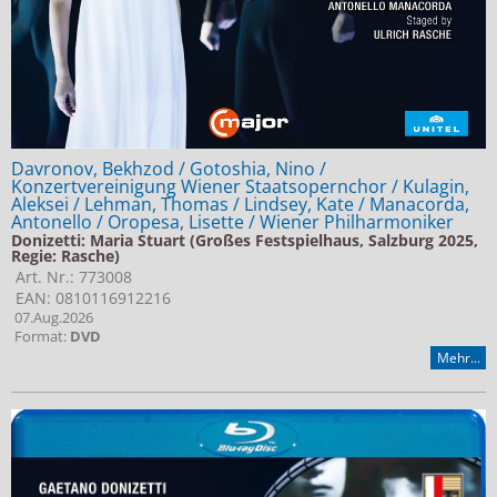
Davronov, Bekhzod / Gotoshia, Nino /
Konzertvereinigung Wiener Staatsopernchor / Kulagin,
Aleksei / Lehman, Thomas / Lindsey, Kate / Manacorda,
Antonello / Oropesa, Lisette / Wiener Philharmoniker
Donizetti: Maria Stuart (Großes Festspielhaus, Salzburg 2025,
Regie: Rasche)
Art. Nr.: 773008
EAN: 0810116912216
07.Aug.2026
Format:
DVD
Mehr...