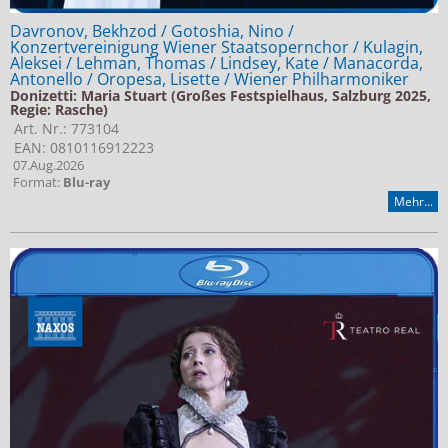
Davronov, Bekhzod / Gotoshia, Nino /
Konzertvereinigung Wiener Staatsopernchor / Kulagin,
Aleksei / Lehman, Thomas / Lindsey, Kate / Manacorda,
Antonello / Oropesa, Lisette / Wiener Philharmoniker
Donizetti: Maria Stuart (Großes Festspielhaus, Salzburg 2025,
Regie: Rasche)
Art. Nr.: 773104
EAN: 0810116912223
07.Aug.2026
Format:
Blu-ray
Mehr...