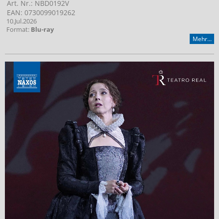
Art. Nr.: NBD0192V
EAN: 0730099019262
10.Jul.2026
Format:
Blu-ray
Mehr...