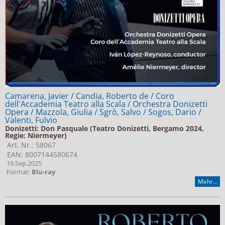
Camarena, Javier / Candia, Roberto de / Coro
dell'Accademia Teatro alla Scala / Orchestra Donizetti
Opera / Mazzola, Giulia / Sgrò, Salvo / Sogos, Dario /
Valenti, Fulvio
Donizetti: Don Pasquale (Teatro Donizetti, Bergamo 2024,
Regie: Niermeyer)
Art. Nr.: 58067
EAN: 8007144580674
19.Sep.2025
Format:
Blu-ray
Mehr...