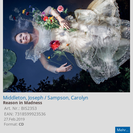
Middleton, Joseph / Sampson, Carolyn
Reason in Madness
Art. Nr.: BIS2353
EAN: 7318599923536
27.Feb.2019
Format:
CD
Mehr...