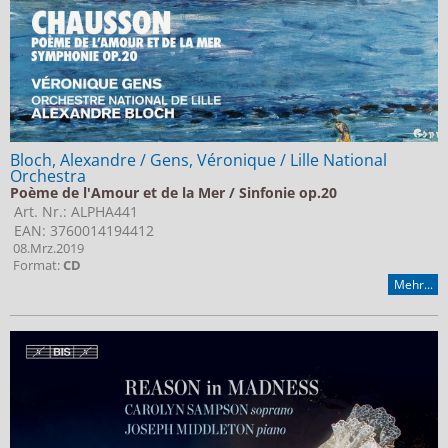
Bloch, Alexandre / Gens, Véronique / Lille National
Orchestra
Poème de l'Amour et de la Mer / Sinfonie op.20
Art. Nr.: ALPHA441
EAN: 3760014194412
08.Mrz.2019
Format:
CD
Mehr...