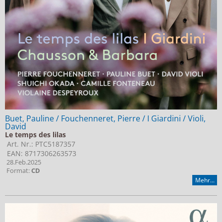
Buet, Pauline / Fouchenneret, Pierre / I Giardini / Violi,
David
Le temps des lilas
Art. Nr.: PTC5187357
EAN: 8717306263573
28.Feb.2025
Format:
CD
Mehr...