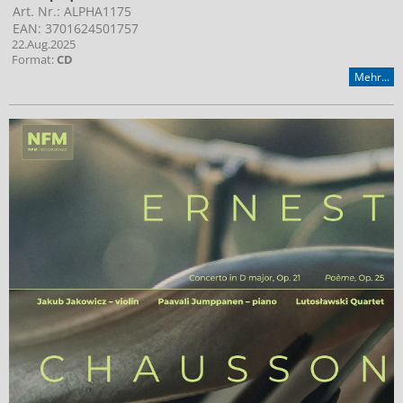
Art. Nr.: ALPHA1175
EAN: 3701624501757
22.Aug.2025
Format:
CD
Mehr...