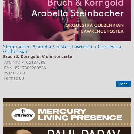
Steinbacher, Arabella / Foster, Lawrence / Orquestra
Gulbenkian
Bruch & Korngold: Violinkonzerte
Art. Nr.: PTC5187088
EAN: 8717306260886
05.Mai.2023
Format:
CD
Mehr...