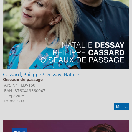
Cassard, Philippe / Dessay, Natalie
Oiseaux de passage
Art. Nr.: LDV150
EAN: 3760419360047
11.Apr.2025
Format:
CD
Mehr...