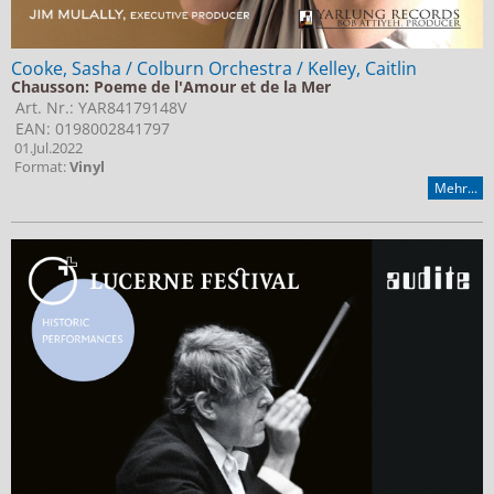
Cooke, Sasha / Colburn Orchestra / Kelley, Caitlin
Chausson: Poeme de l'Amour et de la Mer
Art. Nr.: YAR84179148V
EAN: 0198002841797
01.Jul.2022
Format:
Vinyl
Mehr...