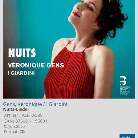
Gens, Véronique / I Giardini
Nuits-Lieder
Art. Nr.: ALPHA589
EAN: 3760014195891
05.Jun.2020
Format:
CD
Mehr...