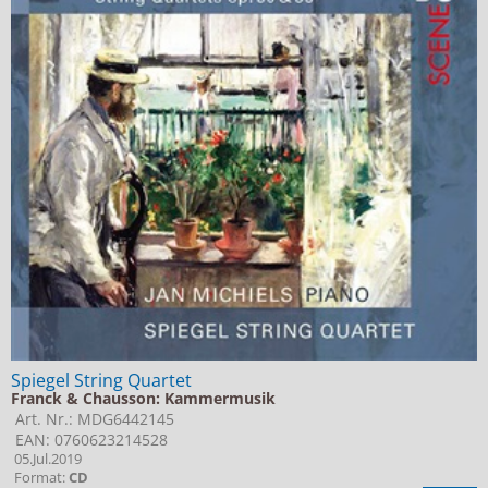
Spiegel String Quartet
Franck & Chausson: Kammermusik
Art. Nr.: MDG6442145
EAN: 0760623214528
05.Jul.2019
Format:
CD