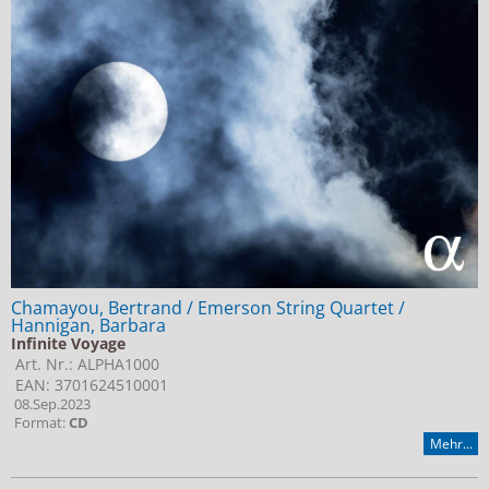
Chamayou, Bertrand / Emerson String Quartet /
Hannigan, Barbara
Infinite Voyage
Art. Nr.: ALPHA1000
EAN: 3701624510001
08.Sep.2023
Format:
CD
Mehr...