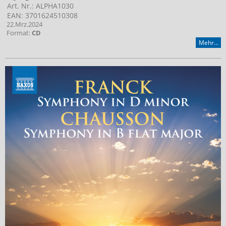
Art. Nr.: ALPHA1030
EAN: 3701624510308
22.Mrz.2024
Format:
CD
Mehr...