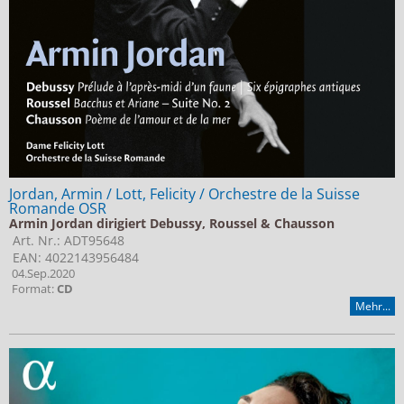
Jordan, Armin / Lott, Felicity / Orchestre de la Suisse
Romande OSR
Armin Jordan dirigiert Debussy, Roussel & Chausson
Art. Nr.: ADT95648
EAN: 4022143956484
04.Sep.2020
Format:
CD
Mehr...