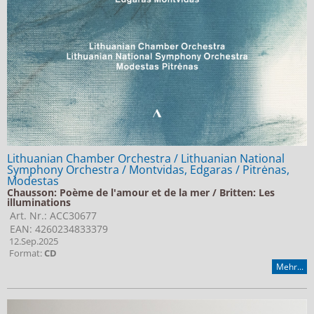
Jobs bei Naxos
Naxos Deutschland Blog
Naxos weltweit
Lithuanian Chamber Orchestra / Lithuanian National
Symphony Orchestra / Montvidas, Edgaras / Pitrėnas,
Modestas
Chausson: Poème de l'amour et de la mer / Britten: Les
illuminations
Art. Nr.: ACC30677
EAN: 4260234833379
12.Sep.2025
Format:
CD
Mehr...