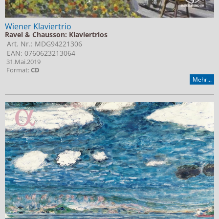
Wiener Klaviertrio
Ravel & Chausson: Klaviertrios
Art. Nr.: MDG94221306
EAN: 0760623213064
31.Mai.2019
Format:
CD
Mehr...