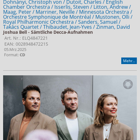
Dohnányi, Christoph von / Dutoit, Charles / English
Chamber Orchestra / Isserlis, Steven / Litton, Andrew /
Maag, Peter / Marriner, Neville / Minnesota Orchestra /
Orchestre Symphonique de Montréal / Mustonen, Olli /
Royal Philharmonic Orchestra / Sanders, Samuel /
Takács Quartet / Thibaudet, Jean-Yves / Zinman, David
Joshua Bell - Sämtliche Decca-Aufnahmen
Art. Nr.: ELQ4847221
EAN: 0028948472215
05.Mrz.2025
Format:
CD
Mehr...