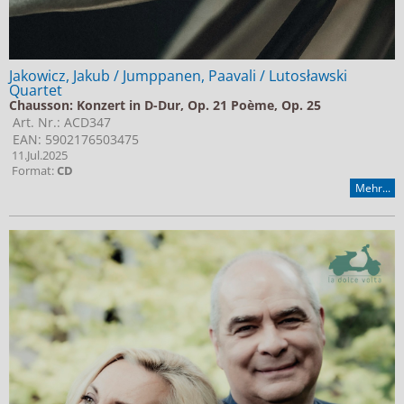
Jakowicz, Jakub / Jumppanen, Paavali / Lutosławski
Quartet
Chausson: Konzert in D-Dur, Op. 21 Poème, Op. 25
Art. Nr.: ACD347
EAN: 5902176503475
11.Jul.2025
Format:
CD
Mehr...