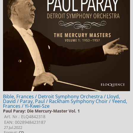
Bible, Frances / Detroit Symphony Orchestra / Lloyd,
David / Paray, Paul / Rackham Symphony Choir / Yeend,
Frances / Yi-Kwei-Sze
Paul Paray: Die Mercury-Master Vol. 1
Art. Nr.: ELQ4842318
EAN: 0028948423187
27.Jul.2022
Format:
CD