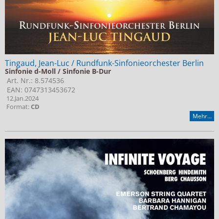
Tingaud, Jean-Luc / Rundfunk-Sinfonieorchester Berlin
Sinfonie d-Moll / Sinfonie B-Dur
Art. Nr.: 8.574536
EAN: 0747313453672
12.Jan.2024
Format:
CD
Mehr...