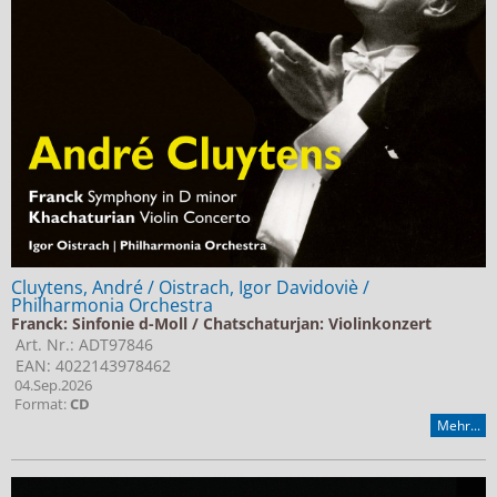
Cluytens, André / Oistrach, Igor Davidoviè /
Philharmonia Orchestra
Franck: Sinfonie d-Moll / Chatschaturjan: Violinkonzert
Art. Nr.: ADT97846
EAN: 4022143978462
04.Sep.2026
Format:
CD
Mehr...