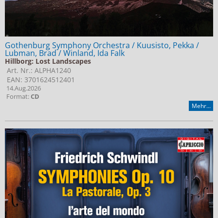
Gothenburg Symphony Orchestra / Kuusisto, Pekka /
Lubman, Brad / Winland, Ida Falk
Hillborg: Lost Landscapes
Art. Nr.: ALPHA1240
EAN: 3701624512401
14.Aug.2026
Format:
CD
Mehr...