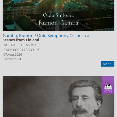
Gamba, Rumon / Oulu Symphony Orchestra
Scenes from Finland
Art. Nr.: CHSA5391
EAN: 0095115539125
07.Aug.2026
Format:
CD
Mehr...