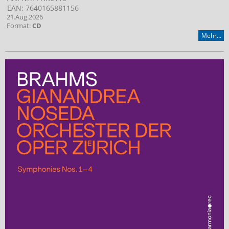
EAN: 7640165881156
21.Aug.2026
Format:
CD
Mehr...