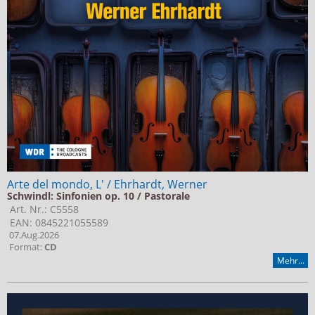
Arte del mondo, L' / Ehrhardt, Werner
Schwindl: Sinfonien op. 10 / Pastorale
Art. Nr.: C5558
EAN: 0845221055589
07.Aug.2026
Format:
CD
Mehr...