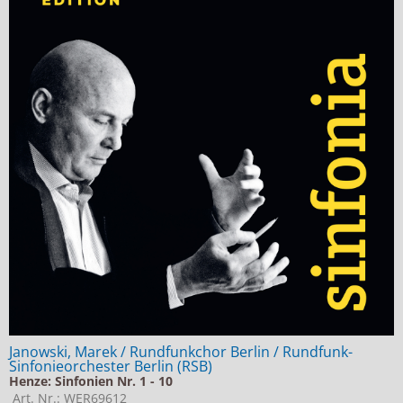
Janowski, Marek / Rundfunkchor Berlin / Rundfunk-
Sinfonieorchester Berlin (RSB)
Henze: Sinfonien Nr. 1 - 10
Art. Nr.: WER69612