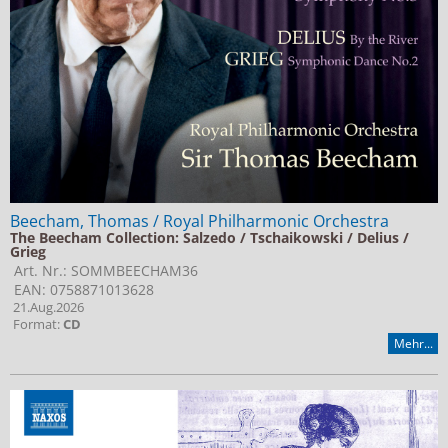
Beecham, Thomas / Royal Philharmonic Orchestra
The Beecham Collection: Salzedo / Tschaikowski / Delius /
Grieg
Art. Nr.: SOMMBEECHAM36
EAN: 0758871013628
21.Aug.2026
Format:
CD
Mehr...