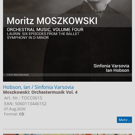
Hobson, Ian / Sinfonia Varsovia
Moszkowski: Orchestermusik Vol. 4
Art. Nr.: TOCC0615
EAN: 5060113446152
07.Aug.2026
Format:
CD
Mehr...