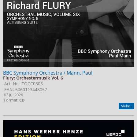
BBC Symphony Orchestra / Mann, Paul
Flury: Orchestermusik Vol. 6
Art. Nr.: TOCC0805
EAN: 5060113448057
03.Jul.2026
Format:
CD
Mehr...