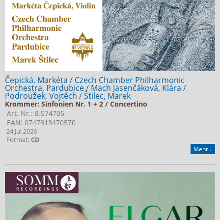
Čepická, Markéta / Czech Chamber Philharmonic
Orchestra, Pardubice / Mach Jasenčáková, Klára /
Podroužek, Vojtěch / Štilec, Marek
Krommer: Sinfonien Nr. 1 + 2 / Concertino
Art. Nr.: 8.574705
EAN: 0747313470570
24.Jul.2026
Format:
CD
Mehr...