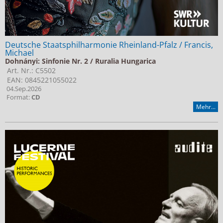
Deutsche Staatsphilharmonie Rheinland-Pfalz / Francis,
Michael
Dohnányi: Sinfonie Nr. 2 / Ruralia Hungarica
Art. Nr.: C5502
EAN: 0845221055022
04.Sep.2026
Format:
CD
Mehr...