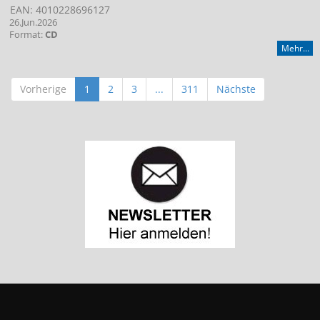
EAN: 4010228696127
26.Jun.2026
Format:
CD
Mehr...
Vorherige
1
2
3
...
311
Nächste