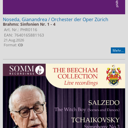
Noseda, Gianandrea / Orchester der Oper Zürich
Brahms: Sinfonien Nr. 1 - 4
Art. Nr.: PHR0116
EAN: 7640165881163
21.Aug.2026
Format:
CD
Mehr...