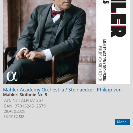
Mahler Academy Orchestra / Steinaecker, Philipp von
Mahler: Sinfonie Nr. 5
Art. Nr.: ALPHA1257
EAN: 3701624512579
28.Aug.2026
Format:
CD
Mehr...