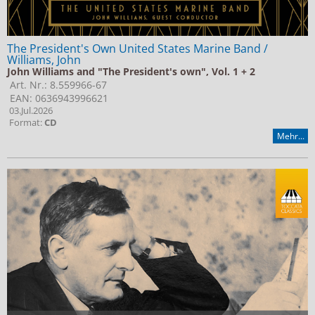
The President's Own United States Marine Band /
Williams, John
John Williams and "The President's own", Vol. 1 + 2
Art. Nr.: 8.559966-67
EAN: 0636943996621
03.Jul.2026
Format:
CD
Mehr...