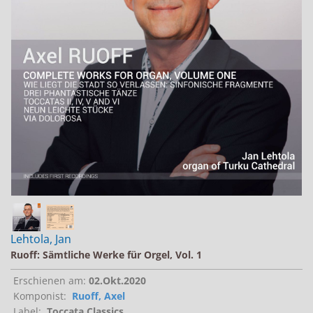
Jobs bei Naxos
Naxos Deutschland Blog
Naxos weltweit
Lehtola, Jan
Ruoff: Sämtliche Werke für Orgel, Vol. 1
Erschienen am:
02.Okt.2020
Komponist:
Ruoff, Axel
Label:
Toccata Classics