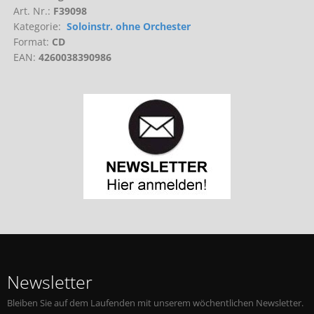
Art. Nr.:
F39098
Kategorie:
Soloinstr. ohne Orchester
Format:
CD
EAN:
4260038390986
Newsletter
Bleiben Sie auf dem Laufenden mit unserem wöchentlichen Newsletter.