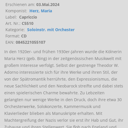
Erschienen am:
03.Mai.2024
Komponist:
Herz, Maria
Label:
Capriccio
Art. Nr.:
C5510
Kategorie:
Soloinstr. mit Orchester
Format:
CD
EAN:
0845221055107
In den 1920er- und frühen 1930er-Jahren wurde die Kölnerin
Maria Herz (geb. Bing) in der zeitgenössischen Musikwelt mit
großem Interesse verfolgt. Selbst der gestrenge Theodor W.
Adorno interessierte sich für ihre Werke und ihren Stil, der
von der Spätromantik herrührte, den Expressionismus, die
neue Sachlichkeit und den Neobarock streifte und dabei stets
einen spielerischen Charme bewahrte. Zu Lebzeiten
gelangten nur wenige Werke in den Druck, doch ihre etwa 30
Orchesterwerke, Solokonzerte, Kammermusik und
Klavierlieder blieben als Manuskripte erhalten. Mit
Machtergreifung der Nazis verlor sie erst ihr Hab und Gut, ihr
Zuhause und ihren Stellenwert. Sie floh nach England und