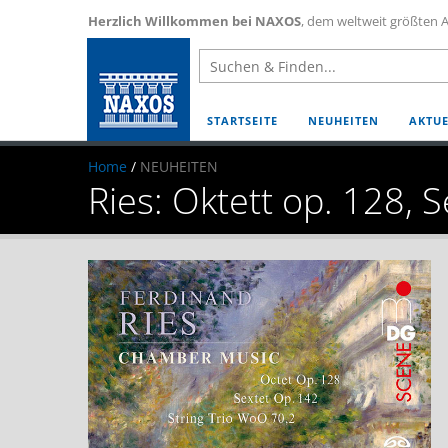
Herzlich Willkommen bei NAXOS
, dem weltweit größten A
STARTSEITE
NEUHEITEN
AKTUE
Home
/
NEUHEITEN
Ries: Oktett op. 128, 