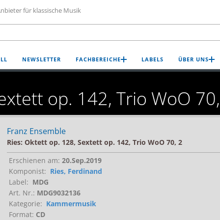
nbieter für klassische Musik
LL
NEWSLETTER
FACHBEREICHE
LABELS
ÜBER UNS
Sextett op. 142, Trio WoO 70,
Franz Ensemble
Ries: Oktett op. 128, Sextett op. 142, Trio WoO 70, 2
Erschienen am:
20.Sep.2019
Komponist:
Ries, Ferdinand
Label:
MDG
Art. Nr.:
MDG9032136
Kategorie:
Kammermusik
Format:
CD