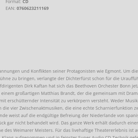
Format:
CD
EAN:
0760623211169
annungen und Konflikten seiner Protagonisten wie Egmont. Um di
ühne zu bringen, verlangte der Dichterfürst schon für die Urauffü
irigenten Dirk Kaftan hat sich das Beethoven Orchester Bonn jet
einem großartigen Matthias Brandt, der die gemeinsam mit Dram
mit erschütternder Intensität zu verkörpern versteht. Weder Musi
 die vier Zwischenaktmusiken, die eine echte Scharnierfunktion z
nde weist auf die endgültige Befreiung der Niederlande von spani
Stück gar nicht behandelt wird. Das ganze Werk erhält dadurch eine
e des Weimarer Meisters. Für das livehaftige Theatererlebnis ist 
-Klang aufgenommen und in feinster Super Audio CD-Technik gefer