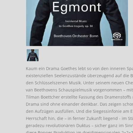
Kaum ein Drama Goethes lebt so von den inneren Sp
existenziellen Seelenzustände überzeugend auf die B
den Schlüsselszenen Musik. Unter seinem neuen Chefd
van Beethovens Schauspielmusik vorgenommen – mit 
Tilman Boettcher erstellte Fassung des Dramenstoffs 
Drama sind ohne einander denkbar. Das zeigen schon
den Aufzügen ausfüllen. Und die Siegessinfonie am E
Herrschaft hin, die – in ferner Zukunft liegend - im 
geradezu revolutionären Duktus – sicher ganz im Sinn
diese Bonner Produktion im dreidimensionalen 2+2+2