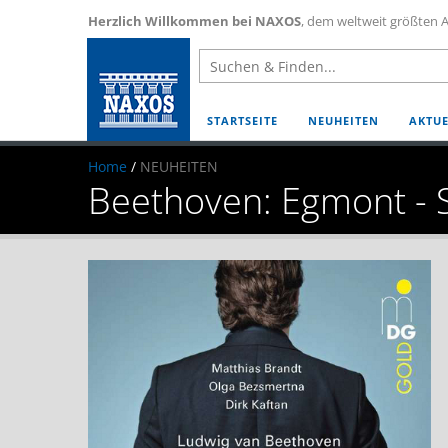
Herzlich Willkommen bei NAXOS
, dem weltweit größten A
STARTSEITE
NEUHEITEN
AKTUE
Home
/
NEUHEITEN
Beethoven: Egmont - 