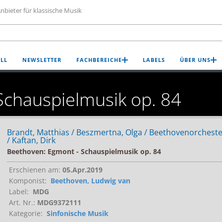
nbieter für klassische Musik
LL
NEWSLETTER
FACHBEREICHE
LABELS
ÜBER UNS
Schauspielmusik op. 84
Brandt, Matthias / Beszmertna, Olga / Beethovenorchest
/ Kaftan, Dirk
Beethoven: Egmont - Schauspielmusik op. 84
Erschienen am:
05.Apr.2019
Komponist:
Beethoven, Ludwig van
Label:
MDG
Art. Nr.:
MDG9372111
Kategorie:
Sinfonische Musik