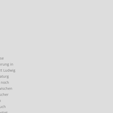
ese
hrung in
zt Ludwig
aturg
k noch
wischen
scher
n
auch
tigt –