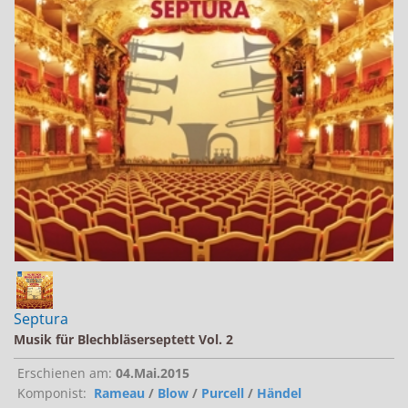
Jobs bei Naxos
Naxos Deutschland Blog
Naxos weltweit
Septura
Musik für Blechbläserseptett Vol. 2
Erschienen am:
04.Mai.2015
Komponist:
Rameau
/
Blow
/
Purcell
/
Händel