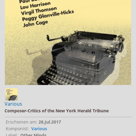
Jobs bei Naxos
Naxos Deutschland Blog
Naxos weltweit
Various
Composer-Critics of the New York Herald Tribune
Erschienen am:
28.Jul.2017
Komponist:
Various
Label:
Other Minds