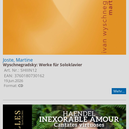
Joste, Martine
Wyschnegradsky: Werke für Soloklavier
Art. Nr.: SHIIIN12
EAN: 3760180730162
19.Jun.2026
Format:
CD
Mehr...