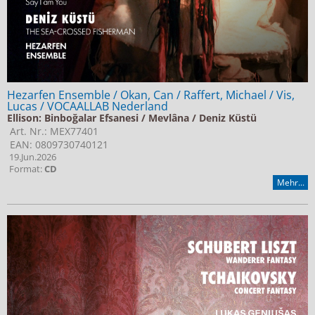
Hezarfen Ensemble / Okan, Can / Raffert, Michael / Vis,
Lucas / VOCAALLAB Nederland
Ellison: Binboğalar Efsanesi / Mevlâna / Deniz Küstü
Art. Nr.: MEX77401
EAN: 0809730740121
19.Jun.2026
Format:
CD
Mehr...