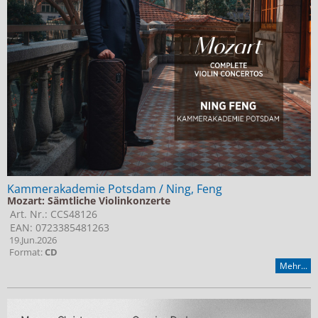
Kammerakademie Potsdam / Ning, Feng
Mozart: Sämtliche Violinkonzerte
Art. Nr.: CCS48126
EAN: 0723385481263
19.Jun.2026
Format:
CD
Mehr...