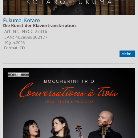
Fukuma, Kotaro
Die Kunst der Klaviertranskription
Art. Nr.: NYCC-27316
EAN: 4028098002177
19.Jun.2026
Format:
CD
Mehr...