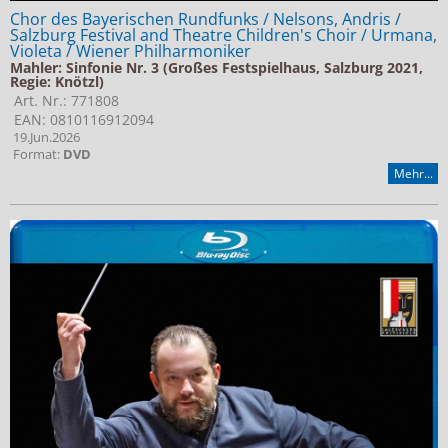
Chor des Bayerischen Rundfunks / Nelsons, Andris /
Salzburg Festival and Theatre Children's Choir / Urmana,
Violeta / Wiener Philharmoniker
Mahler: Sinfonie Nr. 3 (Großes Festspielhaus, Salzburg 2021,
Regie: Knötzl)
Art. Nr.: 771808
EAN: 0810116912094
19.Jun.2026
Format:
DVD
Mehr...