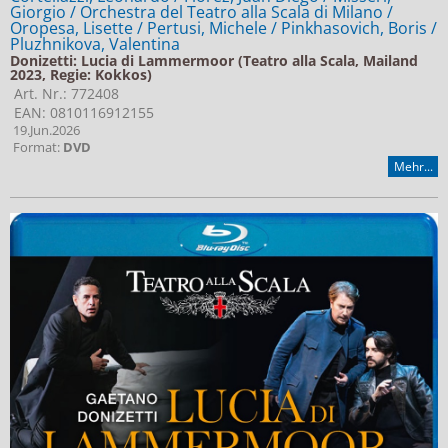
Giorgio / Orchestra del Teatro alla Scala di Milano /
Oropesa, Lisette / Pertusi, Michele / Pinkhasovich, Boris /
Pluzhnikova, Valentina
Donizetti: Lucia di Lammermoor (Teatro alla Scala, Mailand
2023, Regie: Kokkos)
Art. Nr.: 772408
EAN: 0810116912155
19.Jun.2026
Format:
DVD
Mehr...