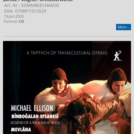
Art. Nr.: SOMMBEECHAM35
EAN: 0758871013529
19.Jun.2026
Format:
CD
Mehr...