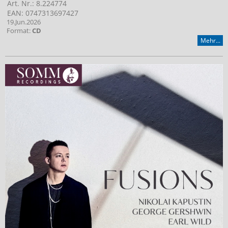
Art. Nr.: 8.224774
EAN: 0747313697427
19.Jun.2026
Format:
CD
Mehr...