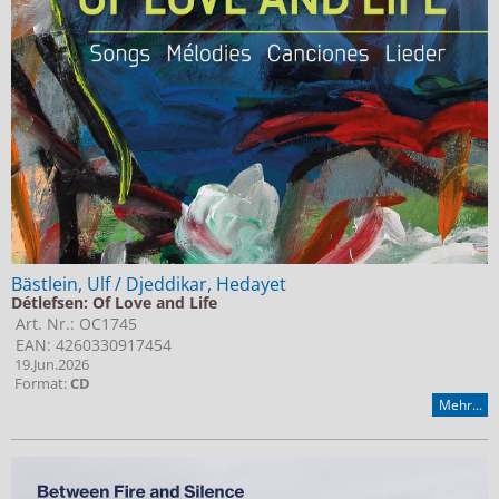
Bästlein, Ulf / Djeddikar, Hedayet
Détlefsen: Of Love and Life
Art. Nr.: OC1745
EAN: 4260330917454
19.Jun.2026
Format:
CD
Mehr...