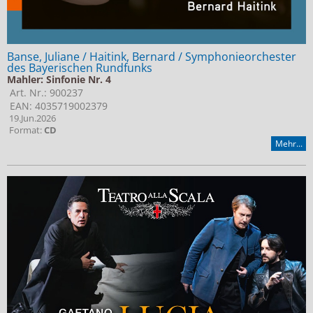
Banse, Juliane / Haitink, Bernard / Symphonieorchester
des Bayerischen Rundfunks
Mahler: Sinfonie Nr. 4
Art. Nr.: 900237
EAN: 4035719002379
19.Jun.2026
Format:
CD
Mehr...