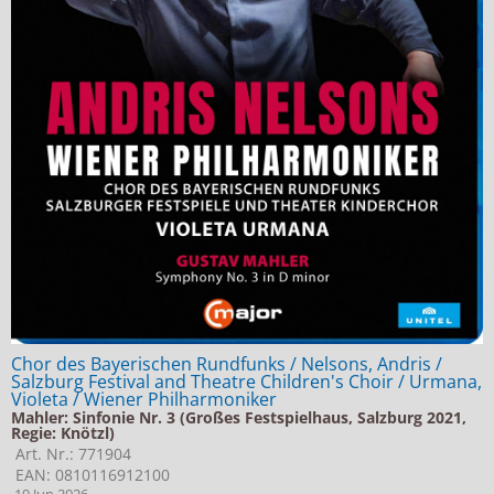
Chor des Bayerischen Rundfunks / Nelsons, Andris /
Salzburg Festival and Theatre Children's Choir / Urmana,
Violeta / Wiener Philharmoniker
Mahler: Sinfonie Nr. 3 (Großes Festspielhaus, Salzburg 2021,
Regie: Knötzl)
Art. Nr.: 771904
EAN: 0810116912100