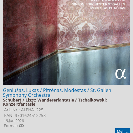
Geniušas, Lukas / Pitrėnas, Modestas / St. Gallen
Symphony Orchestra
Schubert / Liszt: Wandererfantasie / Tschaikowski:
Konzertfantasie
Art. Nr.: ALPHA1225
EAN: 3701624512258
19.Jun.2026
Format:
CD
Mehr...