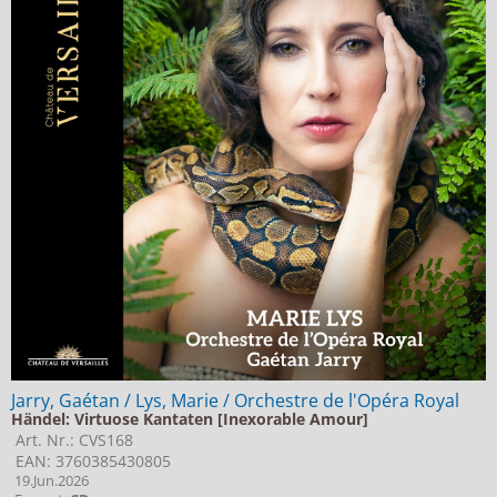
Jarry, Gaétan / Lys, Marie / Orchestre de l'Opéra Royal
Händel: Virtuose Kantaten [Inexorable Amour]
Art. Nr.: CVS168
EAN: 3760385430805
19.Jun.2026