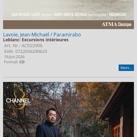
Lavoie, Jean-Michaël / Paramirabo
Leblanc: Excursions intérieures
Art. Nr.: ACD22906
EAN: 0722056290623
19.Jun.2026
Format:
CD
Mehr...