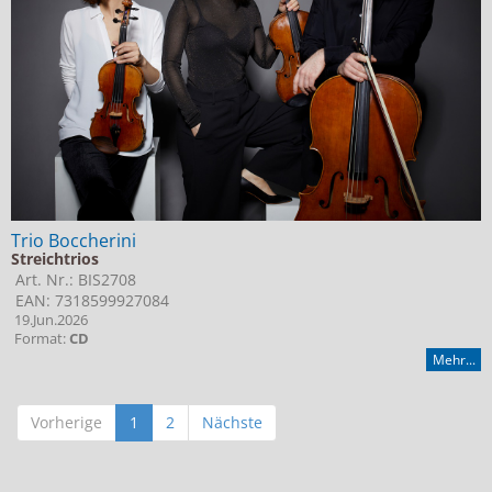
Trio Boccherini
Streichtrios
Art. Nr.: BIS2708
EAN: 7318599927084
19.Jun.2026
Format:
CD
Mehr...
Vorherige
1
2
Nächste