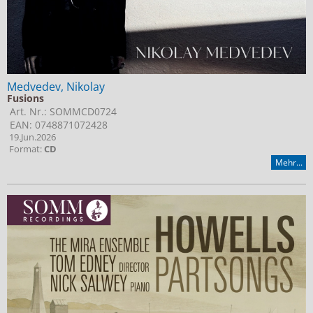
Medvedev, Nikolay
Fusions
Art. Nr.: SOMMCD0724
EAN: 0748871072428
19.Jun.2026
Format:
CD
Mehr...