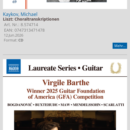
Kaykov, Michael
Liszt: Choraltranskriptionen
Art. Nr.: 8.574714
EAN: 0747313471478
12.Jun.2026
Format:
CD
Mehr...