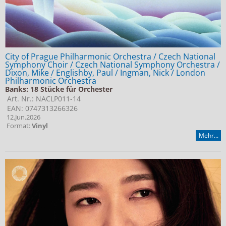
City of Prague Philharmonic Orchestra / Czech National
Symphony Choir / Czech National Symphony Orchestra /
Dixon, Mike / Englishby, Paul / Ingman, Nick / London
Philharmonic Orchestra
Banks: 18 Stücke für Orchester
Art. Nr.: NACLP011-14
EAN: 0747313266326
12.Jun.2026
Format:
Vinyl
Mehr...