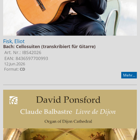
Fisk, Eliot
Bach: Cellosuiten (transkribiert für Gitarre)
Art. Nr.: IBS42026
EAN: 8436597700993
12.Jun.2026
Format:
CD
Mehr...