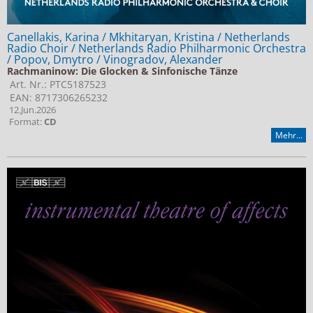
Canellakis, Karina / Mkhitaryan, Kristina / Netherlands
Radio Choir / Netherlands Radio Philharmonic Orchestra
/ Popov, Dmytro / Vinogradov, Alexander
Rachmaninow: Die Glocken & Sinfonische Tänze
Art. Nr.: PTC5187523
EAN: 8717306265232
12.Jun.2026
Format:
CD
Mehr...