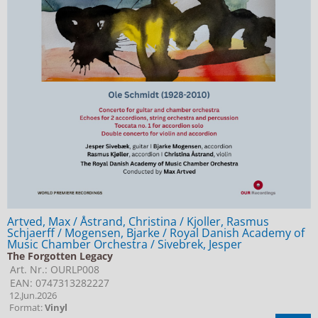
Artved, Max / Åstrand, Christina / Kjoller, Rasmus
Schjaerff / Mogensen, Bjarke / Royal Danish Academy of
Music Chamber Orchestra / Sivebrek, Jesper
The Forgotten Legacy
Art. Nr.: OURLP008
EAN: 0747313282227
12.Jun.2026
Format:
Vinyl