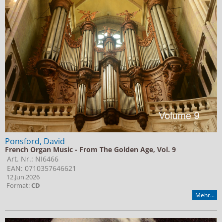
Ponsford, David
French Organ Music - From The Golden Age, Vol. 9
Art. Nr.: NI6466
EAN: 0710357646621
12.Jun.2026
Format:
CD
Mehr...