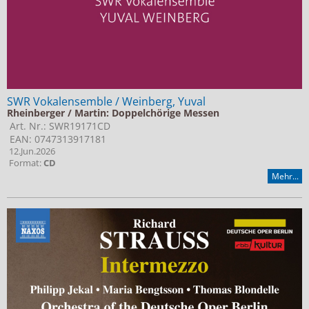
SWR Vokalensemble / Weinberg, Yuval
Rheinberger / Martin: Doppelchörige Messen
Art. Nr.: SWR19171CD
EAN: 0747313917181
12.Jun.2026
Format:
CD
Mehr...