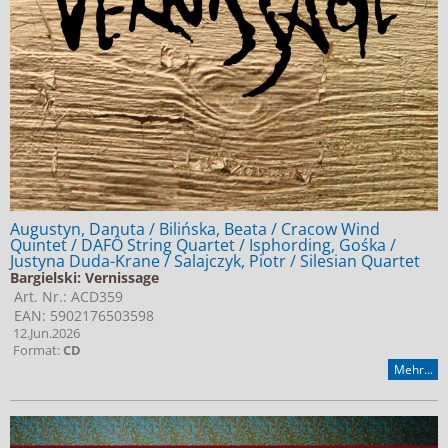
Augustyn, Danuta / Bilińska, Beata / Cracow Wind
Quintet / DAFÔ String Quartet / Isphording, Gośka /
Justyna Duda-Krane / Salajczyk, Piotr / Silesian Quartet
Bargielski: Vernissage
Art. Nr.: ACD359
EAN: 5902176503598
12.Jun.2026
Format:
CD
Mehr...