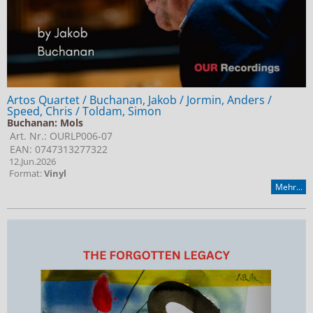
Artos Quartet / Buchanan, Jakob / Jormin, Anders /
Speed, Chris / Toldam, Simon
Buchanan: Mols
Art. Nr.: OURLP006-07
EAN: 0747313277322
12.Jun.2026
Format:
Vinyl
Mehr...