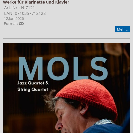
Werke für Klarinette und Klavier
Art. Nr.: NI7121
EAN: 0710357712128
12.Jun.2026
Format:
CD
Mehr...