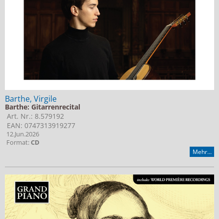
Barthe, Virgile
Barthe: Gitarrenrecital
Art. Nr.: 8.579192
EAN: 0747313919277
12.Jun.2026
Format:
CD
Mehr...