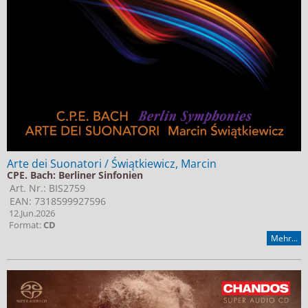
Arte dei Suonatori / Świątkiewicz, Marcin
CPE. Bach: Berliner Sinfonien
Art. Nr.: BIS2759
EAN: 7318599927596
12.Jun.2026
Format:
CD
Mehr...