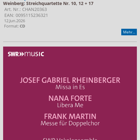
Weinberg: Streichquartette Nr. 10, 12 + 17
Art. Nr.: CHAN20363
EAN: 0095115236321
12.Jun.2026
Format:
CD
Mehr...