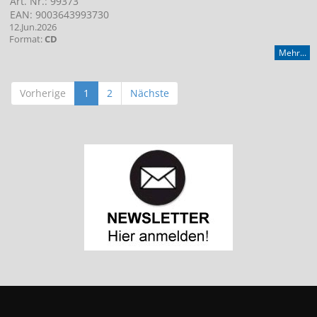
Art. Nr.: 99373
EAN: 9003643993730
12.Jun.2026
Format:
CD
Mehr...
Vorherige
1
2
Nächste