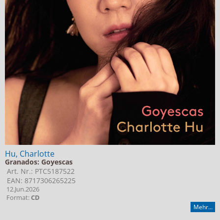
Hu, Charlotte
Granados: Goyescas
Art. Nr.: PTC5187522
EAN: 8717306265225
12.Jun.2026
Format:
CD
Mehr...