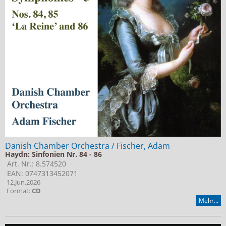
Jobs bei Naxos
Naxos Deutschland Blog
Naxos weltweit
Danish Chamber Orchestra / Fischer, Adam
Haydn: Sinfonien Nr. 84 - 86
Art. Nr.: 8.574520
EAN: 0747313452071
12.Jun.2026
Format:
CD
Mehr...