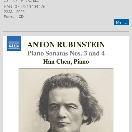
Art. Nr.: 8.574044
EAN: 0747313404476
22.Mai.2026
Format:
CD
Mehr...