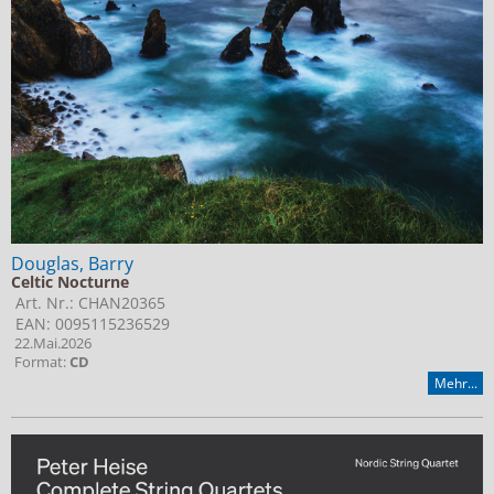
Douglas, Barry
Celtic Nocturne
Art. Nr.: CHAN20365
EAN: 0095115236529
22.Mai.2026
Format:
CD
Mehr...