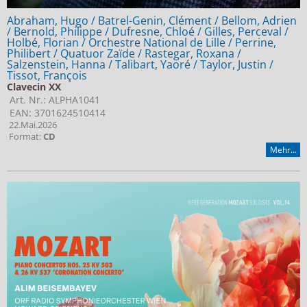
Abraham, Hugo / Batrel-Genin, Clément / Bellom, Adrien
/ Bernold, Philippe / Dufresne, Chloé / Gilles, Perceval /
Holbé, Florian / Orchestre National de Lille / Perrine,
Philibert / Quatuor Zaïde / Rastegar, Roxana /
Salzenstein, Hanna / Talibart, Yaoré / Taylor, Justin /
Tissot, François
Clavecin XX
Art. Nr.: ALPHA1041
EAN: 3701624510414
22.Mai.2026
Format:
CD
Mehr...