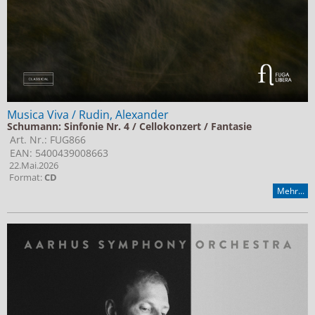
Musica Viva / Rudin, Alexander
Schumann: Sinfonie Nr. 4 / Cellokonzert / Fantasie
Art. Nr.: FUG866
EAN: 5400439008663
22.Mai.2026
Format:
CD
Mehr...