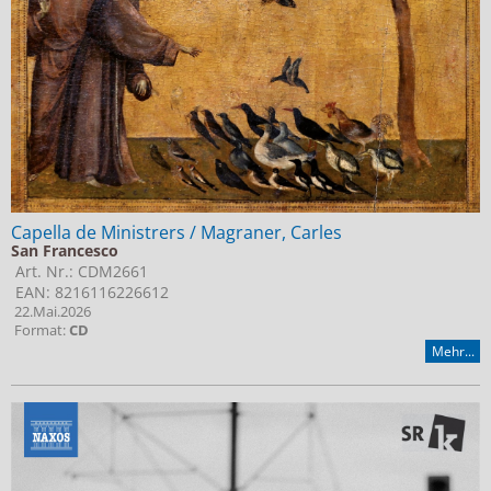
Capella de Ministrers / Magraner, Carles
San Francesco
Art. Nr.: CDM2661
EAN: 8216116226612
22.Mai.2026
Format:
CD
Mehr...