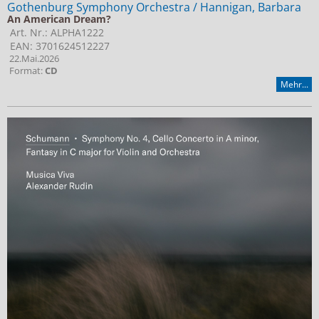
Gothenburg Symphony Orchestra / Hannigan, Barbara
An American Dream?
Art. Nr.: ALPHA1222
EAN: 3701624512227
22.Mai.2026
Format:
CD
Mehr...