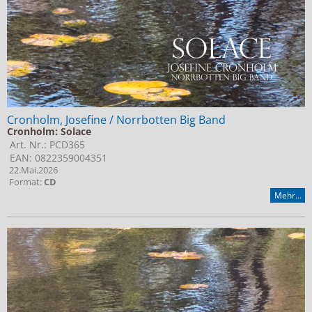
Cronholm, Josefine / Norrbotten Big Band
Cronholm: Solace
Art. Nr.: PCD365
EAN: 0822359004351
22.Mai.2026
Format:
CD
Mehr...