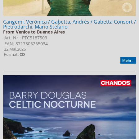
Cangemi, Verónica / Gabetta, Andrés / Gabetta Consort /
Pietrodarchi, Mario Stefano
From Venice to Buenos Aires
Art. Nr.: PTC5187503
EAN: 8717306265034
22.Mai.2026
Format:
CD
Mehr...