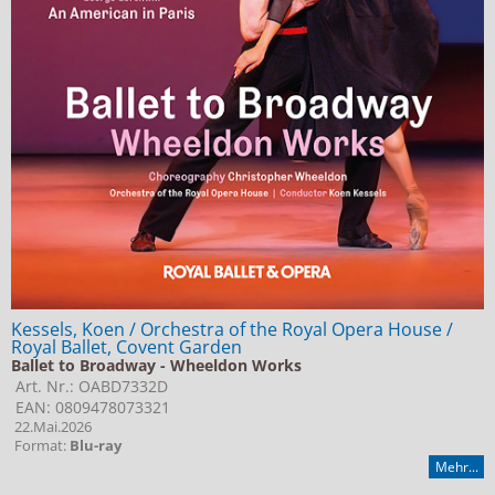
Kessels, Koen / Orchestra of the Royal Opera House /
Royal Ballet, Covent Garden
Ballet to Broadway - Wheeldon Works
Art. Nr.: OABD7332D
EAN: 0809478073321
22.Mai.2026
Format:
Blu-ray
Mehr...