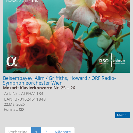
Beisembayev, Alim / Griffiths, Howard / ORF Radio-
Symphonieorchester Wien
Mozart: Klavierkonzerte Nr. 25 + 26
Art. Nr.: ALPHA1184
EAN: 3701624511848
22.Mai.2026
Format:
CD
Mehr...
Vorherige
1
2
Nächste