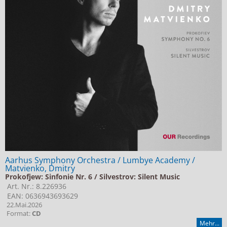
Aarhus Symphony Orchestra / Lumbye Academy /
Matvienko, Dmitry
Prokofjew: Sinfonie Nr. 6 / Silvestrov: Silent Music
Art. Nr.: 8.226936
EAN: 0636943693629
22.Mai.2026
Format:
CD
Mehr...