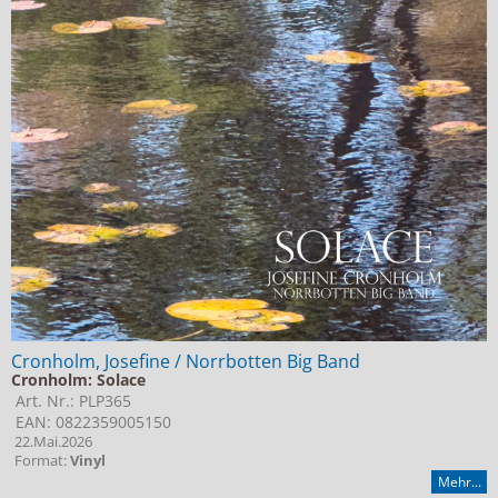
Cronholm, Josefine / Norrbotten Big Band
Cronholm: Solace
Art. Nr.: PLP365
EAN: 0822359005150
22.Mai.2026
Format:
Vinyl
Mehr...