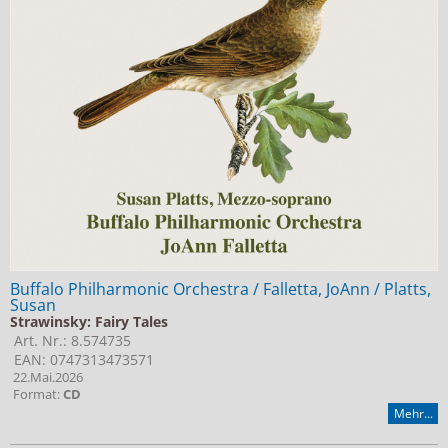
Jobs bei Naxos
Naxos Deutschland Blog
Naxos weltweit
Buffalo Philharmonic Orchestra / Falletta, JoAnn / Platts,
Susan
Strawinsky: Fairy Tales
Art. Nr.: 8.574735
EAN: 0747313473571
22.Mai.2026
Format:
CD
Mehr...