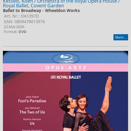
Kessels, Koen / Orchestra of the Royal Opera House /
Royal Ballet, Covent Garden
Ballet to Broadway - Wheeldon Works
Art. Nr.: OA1397D
EAN: 0809478013976
22.Mai.2026
Format:
DVD
Mehr...