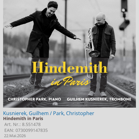
Kusnierek, Guilhem / Park, Christopher
Hindemith in Paris
Art. Nr.: 8.551478
EAN: 0730099147835
22.Mai.2026