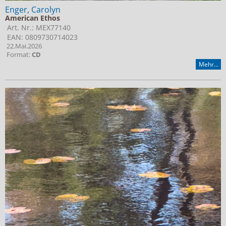
Enger, Carolyn
American Ethos
Art. Nr.: MEX77140
EAN: 0809730714023
22.Mai.2026
Format:
CD
Mehr...