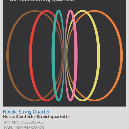
Nordic String Quartet
Heise: Sämtliche Streichquartette
Art. Nr.: 8.226283-85
EAN: 0636943628324