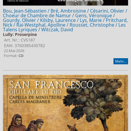
Bou, Jean-Sébastien / Bré, Ambroisine / Césarini, Olivier /
Choeur de Chambre de Namur / Gens, Véronique /
Gourdy, Olivier / Kilsby, Laurence / Lys, Marie / Pritchard,
Nick / Raï-Westphal, Apolline / Rousset, Christophe / Les
Talens Lyriques / Witczak, David
Lully: Proserpine
Art. Nr.: CVS187
EAN: 3760385430782
22.Mai.2026
Format:
CD
Mehr...