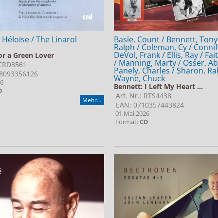
 Héloïse / The Linarol
Basie, Count / Bennett, Tony
Ralph / Coleman, Cy / Conniff
DeVol, Frank / Ellis, Ray / Fai
or a Green Lover
/ Manning, Marty / Osser, Ab
 CRD3561
Panely, Charles / Sharon, Ra
8093356126
Wayne, Chuck
26
Bennett: I Left My Heart ...
D
Art. Nr.: RTS4438
Mehr...
EAN: 0710357443824
01.Mai.2026
Format:
CD