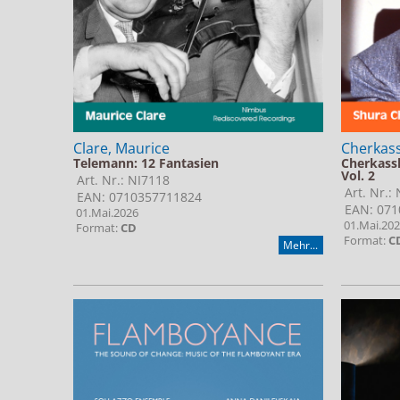
Clare, Maurice
Cherkass
Telemann: 12 Fantasien
Cherkass
Vol. 2
Art. Nr.: NI7118
Art. Nr.:
EAN: 0710357711824
EAN: 071
01.Mai.2026
01.Mai.20
Format:
CD
Format:
C
Mehr...