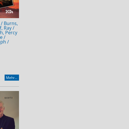
 / Burns,
, Ray /
th, Percy
e /
lph /
Mehr...