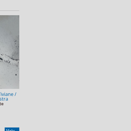
iviane /
stra
te
Mehr...