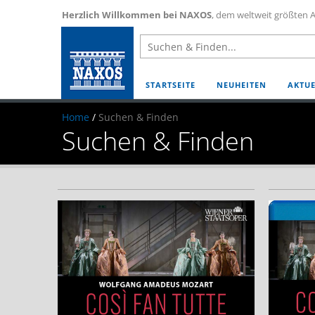
Herzlich Willkommen bei NAXOS
, dem weltweit größten A
STARTSEITE
NEUHEITEN
AKTUE
Home
/
Suchen & Finden
Suchen & Finden