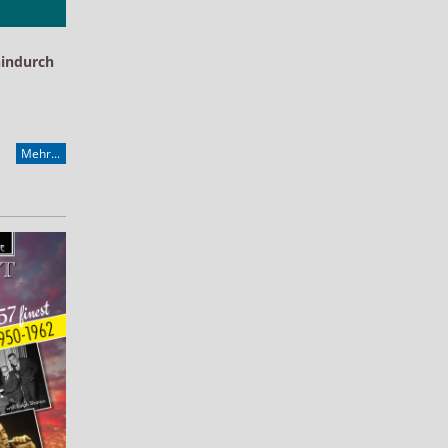
hindurch
Mehr...