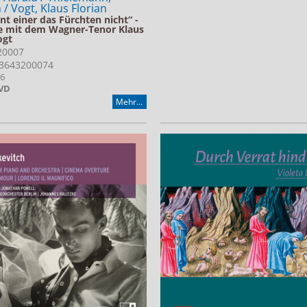
 / Vogt, Klaus Florian
nt einer das Fürchten nicht“ -
e mit dem Wagner-Tenor Klaus
ogt
 20007
3643200074
26
VD
Mehr...