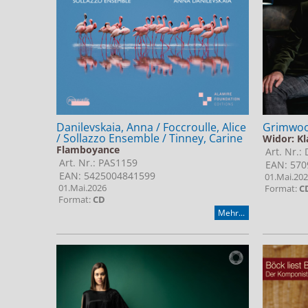
Danilevskaia, Anna / Foccroulle, Alice
Grimwoo
/ Sollazzo Ensemble / Tinney, Carine
Widor: K
Flamboyance
Art. Nr.
Art. Nr.: PAS1159
EAN: 570
EAN: 5425004841599
01.Mai.20
01.Mai.2026
Format:
C
Format:
CD
Mehr...