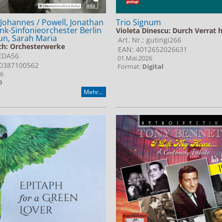
, Johannes / Powell, Jonathan
Trio Signum
nk-Sinfonieorchester Berlin
Violeta Dinescu: Durch Verrat 
Sun, Sarah Maria
Art. Nr.: gutingi266
ch: Orchesterwerke
EAN: 4012652026631
 EDA56
01.Mai.2026
0387100562
Format:
Digital
26
D
Mehr...