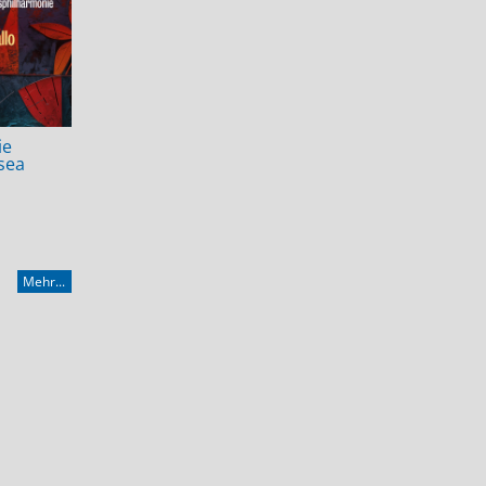
ie
lsea
Mehr...