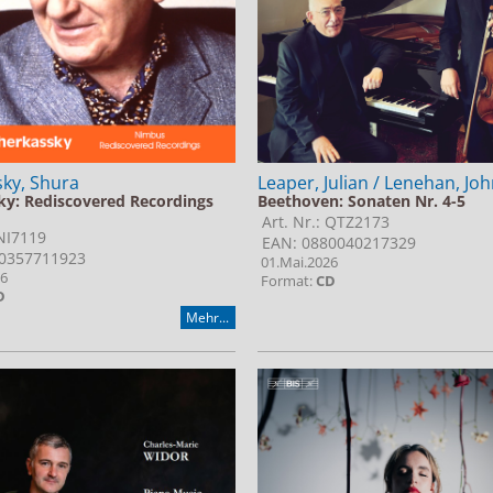
ky, Shura
Leaper, Julian / Lenehan, Jo
ky: Rediscovered Recordings
Beethoven: Sonaten Nr. 4-5
Art. Nr.: QTZ2173
 NI7119
EAN: 0880040217329
0357711923
01.Mai.2026
26
Format:
CD
D
Mehr...