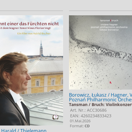
Borowicz, Łukasz / Hagner, V
Poznań Philharmonic Orche
Tansman / Bruch: Violinkonzer
Art. Nr.: ACC30686
EAN: 4260234833423
01.Mai.2026
Format:
CD
 Harald / Thielemann,