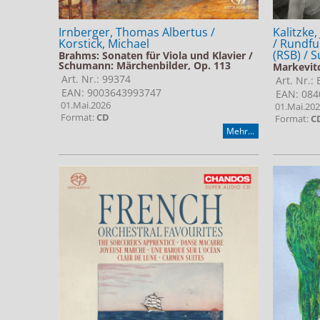
Irnberger, Thomas Albertus /
Kalitzke
Korstick, Michael
/ Rundfu
(RSB) / 
Brahms: Sonaten für Viola und Klavier /
Schumann: Märchenbilder, Op. 113
Markevit
Art. Nr.: 99374
Art. Nr.:
EAN: 9003643993747
EAN: 084
01.Mai.2026
01.Mai.20
Format:
CD
Format:
C
Mehr...