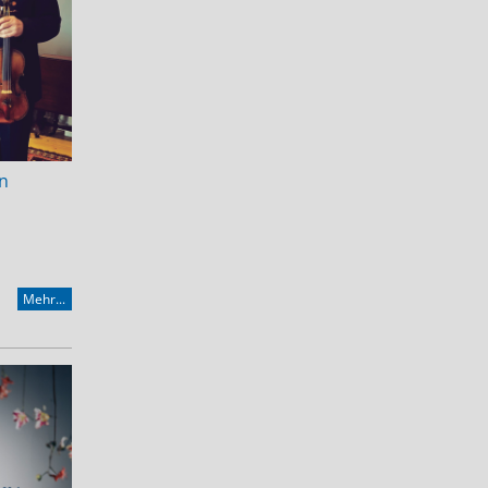
hn
Mehr...