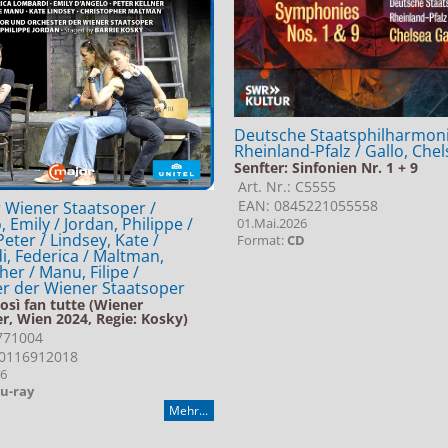
Deutsche Staatsphilharmon
Rheinland-Pfalz / Gallo, Che
Senfter: Sinfonien Nr. 1 + 9
Art. Nr.: C5555
EAN: 0845221055558
 Wiener Staatsoper /
 Emily / Jordan, Philippe /
01.Mai.2026
Peter / Lindsey, Kate /
Format:
CD
, Federica / Maltman,
er / Manu, Filipe /
r der Wiener Staatsoper
osì fan tutte (Wiener
r, Wien 2024, Regie: Kosky)
 771004
0116912018
26
lu-ray
Mehr...