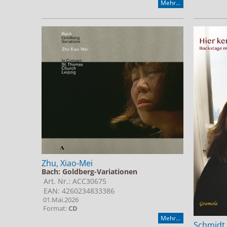
Mehr...
Zhu, Xiao-Mei
Bach: Goldberg-Variationen
Art. Nr.: ACC30675
EAN: 4260234833386
01.Mai.2026
Format:
CD
Mehr...
Schmidt,