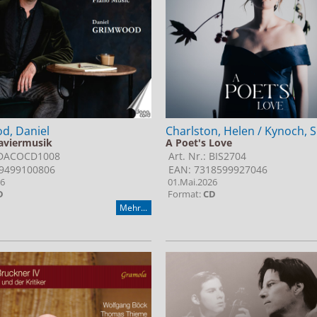
d, Daniel
Charlston, Helen / Kynoch, 
laviermusik
A Poet's Love
: DACOCD1008
Art. Nr.: BIS2704
9499100806
EAN: 7318599927046
26
01.Mai.2026
D
Format:
CD
Mehr...