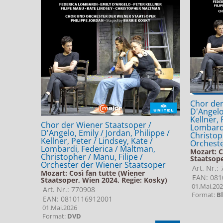
Chor der
D'Angelo,
Kellner, 
Chor der Wiener Staatsoper /
Lombardi
D'Angelo, Emily / Jordan, Philippe /
Christoph
Kellner, Peter / Lindsey, Kate /
Orcheste
Lombardi, Federica / Maltman,
Mozart: C
Christopher / Manu, Filipe /
Staatsope
Orchester der Wiener Staatsoper
Art. Nr.:
Mozart: Così fan tutte (Wiener
EAN: 081
Staatsoper, Wien 2024, Regie: Kosky)
01.Mai.20
Art. Nr.: 770908
Format:
B
EAN: 0810116912001
01.Mai.2026
Format:
DVD