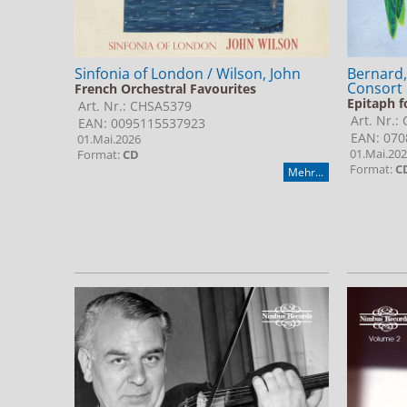
Sinfonia of London / Wilson, John
Bernard,
Consort
French Orchestral Favourites
Epitaph f
Art. Nr.: CHSA5379
Art. Nr.:
EAN: 0095115537923
EAN: 070
01.Mai.2026
01.Mai.20
Format:
CD
Format:
C
Mehr...