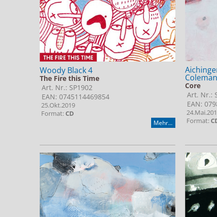
Aichinger
Woody Black 4
Coleman,
The Fire this Time
Core
Art. Nr.: SP1902
Art. Nr.:
EAN: 0745114469854
EAN: 079
25.Okt.2019
24.Mai.20
Format:
CD
Format:
C
Mehr...