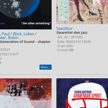
Saxofour
Oparettet den Jazz
 Paul / Böck, Lukas /
Art. Nr.: SP1903
ier, Robin
EAN: 9005216119035
Generation of Sound - chapter
31.Jan.2020
 SP2001
Format:
CD
5760151677
0
D
Mehr...