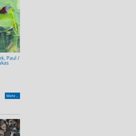
k, Paul /
ukas
Mehr...