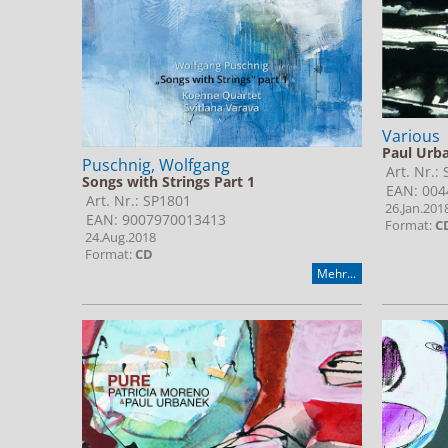
Various
Paul Urba
Puschnig, Wolfgang
Art. Nr.:
Songs with Strings Part 1
EAN: 004
Art. Nr.: SP1801
26.Jan.201
EAN: 9007970013413
Format:
C
24.Aug.2018
Format:
CD
Mehr...