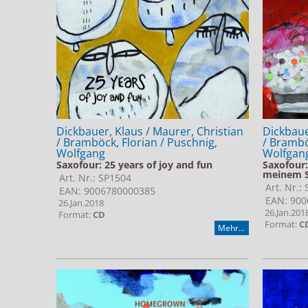
Dickbauer, Klaus / Maurer, Christian
Dickbaue
/ Bramböck, Florian / Puschnig,
/ Brambö
Wolfgang
Wolfgan
Saxofour: 25 years of joy and fun
Saxofour:
meinem 
Art. Nr.: SP1504
Art. Nr.:
EAN: 9006780000385
EAN: 900
26.Jan.2018
26.Jan.201
Format:
CD
Format:
C
Mehr...