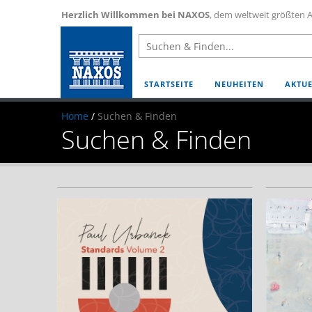
Herzlich Willkommen bei NAXOS
, dem weltweit größten A
STARTSEITE
NEUHEITEN
AKTUE
Home
/
Suchen & Finden
Suchen & Finden