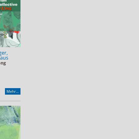
ger,
laus
ong
Mehr...