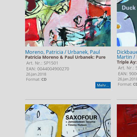
Moreno, Patricia / Urbanek, Paul
Dickbaue
Martin / 
Patricia Moreno & Paul Urbanek: Pure
Triple Ay
Art. Nr.: SP1501
Art. Nr.:
EAN: 0044004900270
EAN: 900
26.Jan.2018
26.Jan.201
Format:
CD
Format:
C
Mehr...