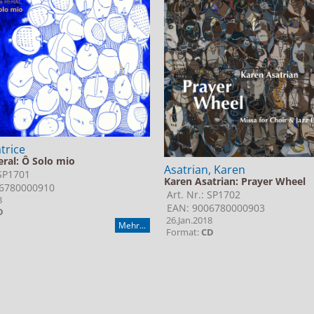
trice
eral: Ô Solo mio
Asatrian, Karen
 SP1701
Karen Asatrian: Prayer Wheel
6780000910
Art. Nr.: SP1702
8
EAN: 9006780000903
D
26.Jan.2018
Mehr...
Format:
CD