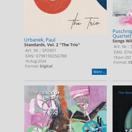
Puschnig
Quartett
Urbanek, Paul
Songs Wit
Standards, Vol. 2 "The Trio"
Art. Nr.:
Art. Nr.: SP2401
EAN: 074
EAN: 0798190256788
18.Jun.202
16.Aug.2024
Format:
C
Format:
Digital
Mehr...