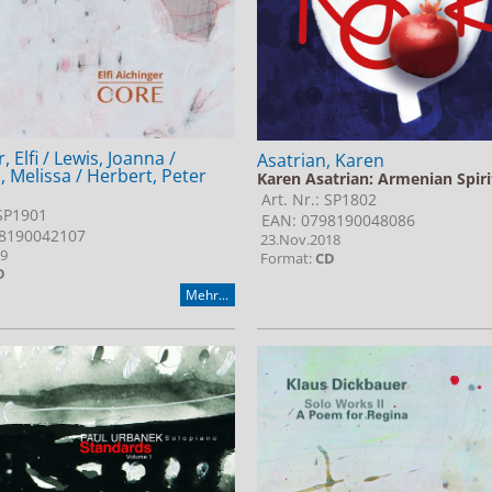
, Elfi / Lewis, Joanna /
Asatrian, Karen
 Melissa / Herbert, Peter
Karen Asatrian: Armenian Spiri
Art. Nr.: SP1802
 SP1901
EAN: 0798190048086
8190042107
23.Nov.2018
19
Format:
CD
D
Mehr...