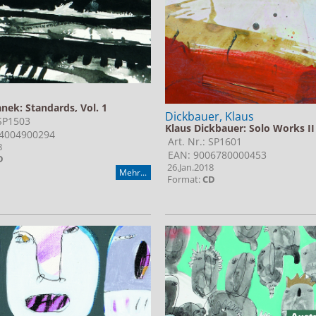
nek: Standards, Vol. 1
Dickbauer, Klaus
 SP1503
Klaus Dickbauer: Solo Works II
4004900294
Art. Nr.: SP1601
8
EAN: 9006780000453
D
26.Jan.2018
Mehr...
Format:
CD