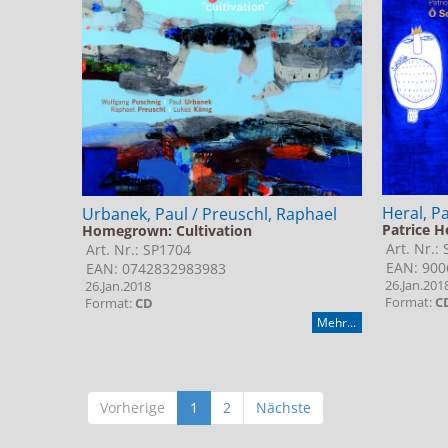
Heral, Pa
Urbanek, Paul / Preuschl, Raphael
Patrice H
Homegrown: Cultivation
Art. Nr.:
Art. Nr.: SP1704
EAN: 900
EAN: 0742832983983
26.Jan.201
26.Jan.2018
Format:
C
Format:
CD
Mehr...
Vorherige
1
2
Nächste