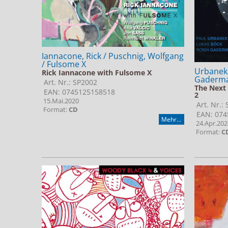
Iannacone, Rick / Puschnig, Wolfgang
/ Fulsome X
Urbanek,
Rick Iannacone with Fulsome X
Gaderma
Art. Nr.: SP2002
The Next 
EAN: 0745125158518
2
15.Mai.2020
Art. Nr.:
Format:
CD
EAN: 074
Mehr...
24.Apr.202
Format:
C