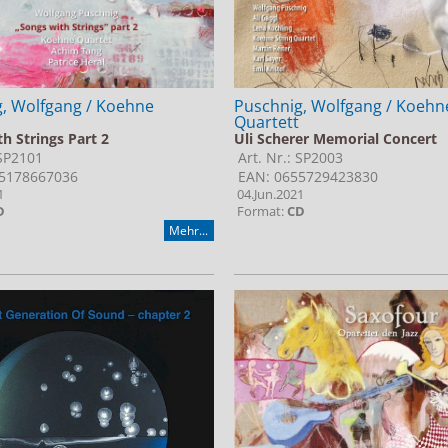
, Wolfgang / Koehne
Puschnig, Wolfgang / Koehn
Quartett
h Strings Part 2
Uli Scherer Memorial Concert
 SP2101
Art. Nr.: SP2003
5178667036
EAN: 0655729423830
1
04.Jun.2021
D
Format:
CD
Mehr...