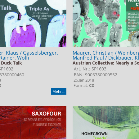
Maurer, Christian / Weinber
r, Klaus / Gasselsberger,
Manfred Paul / Dickbauer, K
Rainer, Wolfi
Austrian Collective: Nearly a S
: Duck Talk
Art. Nr.: SP1603
 SP1602
EAN: 9006780000552
6780000460
26.Jan.2018
8
Format:
CD
D
Mehr...