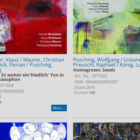
Puschnig, Wolfgang / Urbane
r, Klaus / Maurer, Christian
Preuschl, Raphael / König, L
ck, Florian / Puschnig,
g
Homegrown: Seeds
 Es wohnt ein friedlich' Ton in
Art. Nr.: SP1502
Saxophon
EAN: 0044004900287
 SP1604
26.Jan.2018
6780000583
Format:
CD
8
D
Mehr...