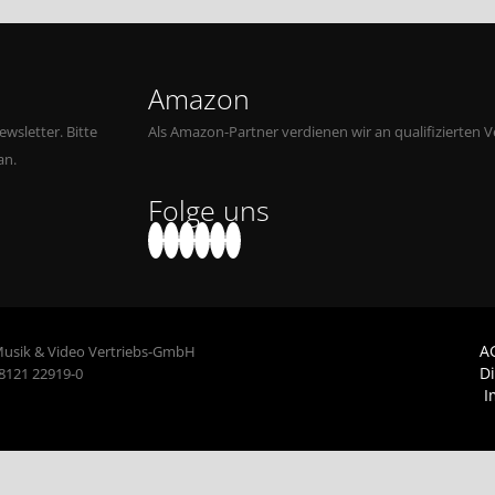
Amazon
wsletter. Bitte
Als Amazon-Partner verdienen wir an qualifizierten V
an.
Folge uns
A
Musik & Video Vertriebs-GmbH
D
 8121 22919-0
I