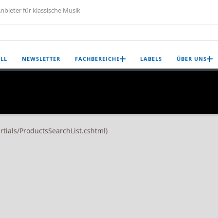
nbieter für klassische Musik
LL
NEWSLETTER
FACHBEREICHE
LABELS
ÜBER UNS
artials/ProductsSearchList.cshtml)