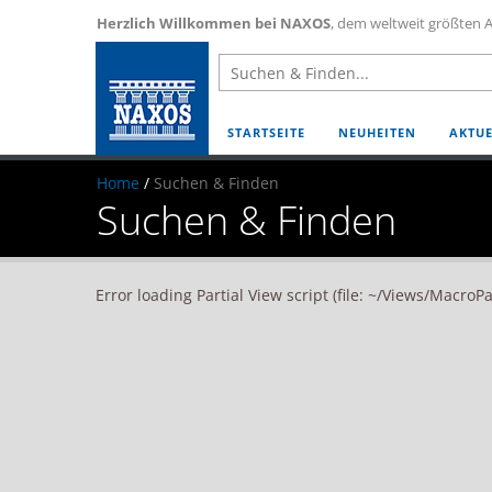
Herzlich Willkommen bei NAXOS
, dem weltweit größten A
STARTSEITE
NEUHEITEN
AKTUE
Home
/
Suchen & Finden
Suchen & Finden
Error loading Partial View script (file: ~/Views/MacroP