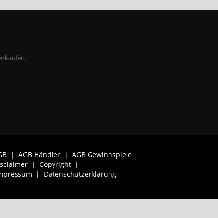
erkäufen.
GB
|
AGB Händler
|
AGB Gewinnspiele
isclaimer
|
Copyright
|
mpressum
|
Datenschutzerklärung