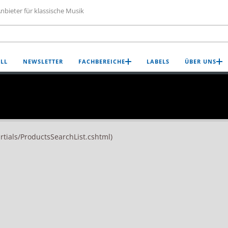
nbieter für klassische Musik
LL
NEWSLETTER
FACHBEREICHE
LABELS
ÜBER UNS
artials/ProductsSearchList.cshtml)