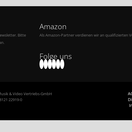
Amazon
wsletter. Bitte
Als Amazon-Partner verdienen wir an qualifizierten V
an.
Folge uns
A
Musik & Video Vertriebs-GmbH
D
 8121 22919-0
I