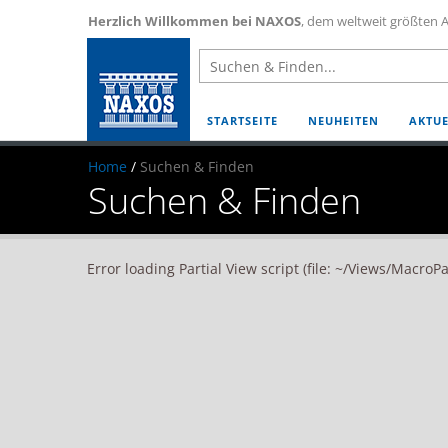
Herzlich Willkommen bei NAXOS
, dem weltweit größten A
STARTSEITE
NEUHEITEN
AKTUE
Home
/
Suchen & Finden
Suchen & Finden
Error loading Partial View script (file: ~/Views/MacroP