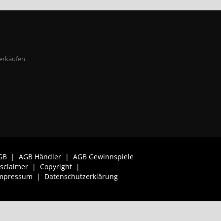
erkäufen.
GB
|
AGB Händler
|
AGB Gewinnspiele
isclaimer
|
Copyright
|
mpressum
|
Datenschutzerklärung