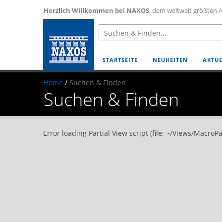
Herzlich Willkommen bei NAXOS
, dem weltweit größten A
STARTSEITE
NEUHEITEN
AKTUE
Home
/
Suchen & Finden
Suchen & Finden
Error loading Partial View script (file: ~/Views/MacroP