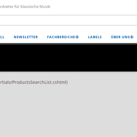
nbieter für klassische Musik
LL
NEWSLETTER
FACHBEREICHE
LABELS
ÜBER UNS
artials/ProductsSearchList.cshtml)