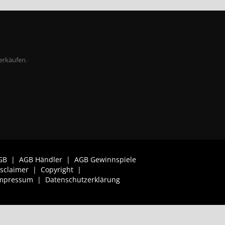
erkäufen.
GB
|
AGB Händler
|
AGB Gewinnspiele
isclaimer
|
Copyright
|
mpressum
|
Datenschutzerklärung