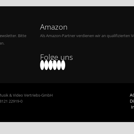
Amazon
wsletter. Bitte
Als Amazon-Partner verdienen wir an qualifizierten V
an.
Folge uns
A
Musik & Video Vertriebs-GmbH
D
 8121 22919-0
I