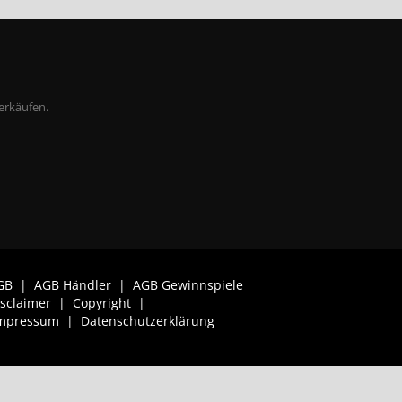
erkäufen.
GB
|
AGB Händler
|
AGB Gewinnspiele
isclaimer
|
Copyright
|
mpressum
|
Datenschutzerklärung