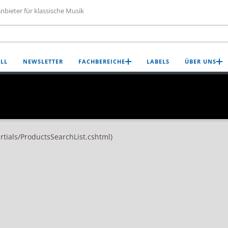
nbieter für klassische Musik
LL
NEWSLETTER
FACHBEREICHE
LABELS
ÜBER UNS
artials/ProductsSearchList.cshtml)