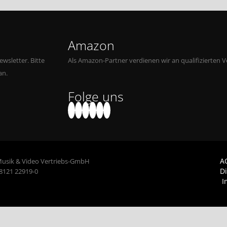
Amazon
wsletter. Bitte
Als Amazon-Partner verdienen wir an qualifizierten V
an.
Folge uns
A
Musik & Video Vertriebs-GmbH
D
 8121 22919-0
I