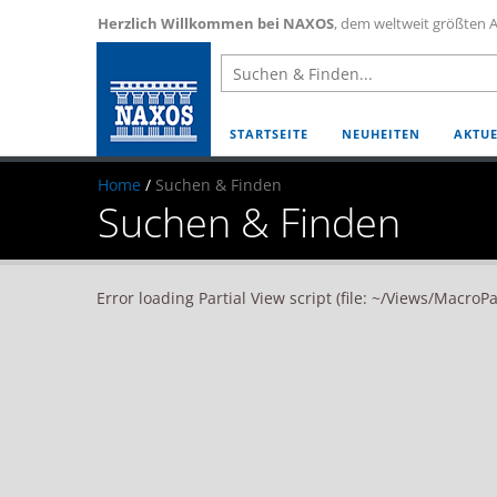
Herzlich Willkommen bei NAXOS
, dem weltweit größten A
STARTSEITE
NEUHEITEN
AKTUE
Home
/
Suchen & Finden
Suchen & Finden
Error loading Partial View script (file: ~/Views/MacroP