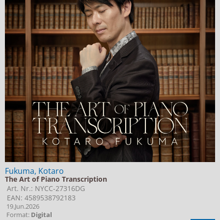
Fukuma, Kotaro
The Art of Piano Transcription
Art. Nr.: NYCC-27316DG
EAN: 4589538792183
19.Jun.2026
Format:
Digital