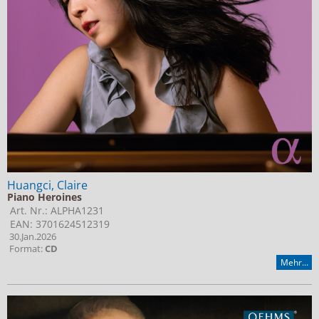
Huangci, Claire
Piano Heroines
Art. Nr.: ALPHA1231
EAN: 3701624512319
30.Jan.2026
Format:
CD
Mehr...