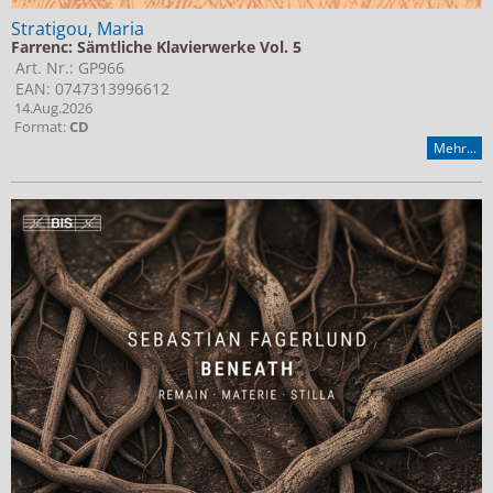
Stratigou, Maria
Farrenc: Sämtliche Klavierwerke Vol. 5
Art. Nr.: GP966
EAN: 0747313996612
14.Aug.2026
Format:
CD
Mehr...