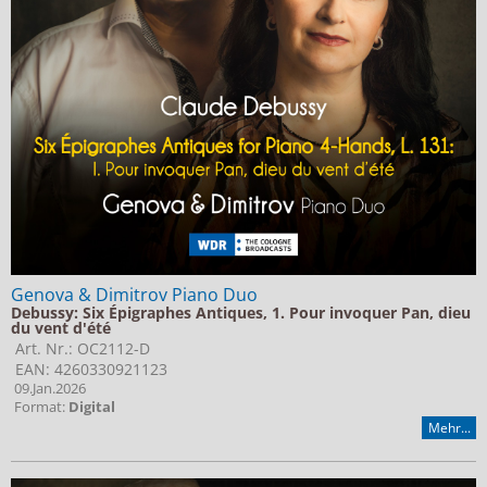
Genova & Dimitrov Piano Duo
Debussy: Six Épigraphes Antiques, 1. Pour invoquer Pan, dieu
du vent d'été
Art. Nr.: OC2112-D
EAN: 4260330921123
09.Jan.2026
Format:
Digital
Mehr...