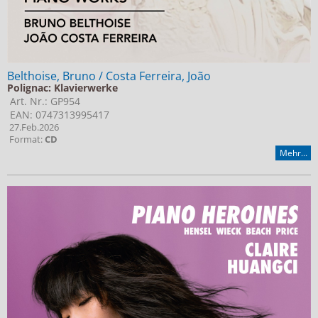
Belthoise, Bruno / Costa Ferreira, João
Polignac: Klavierwerke
Art. Nr.: GP954
EAN: 0747313995417
27.Feb.2026
Format:
CD
Mehr...