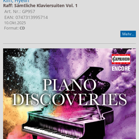
Kim, Hyelin
Raff: Sämtliche Klaviersuiten Vol. 1
Art. Nr.: GP957
EAN: 0747313995714
10.Okt.2025
Format:
CD
Mehr...