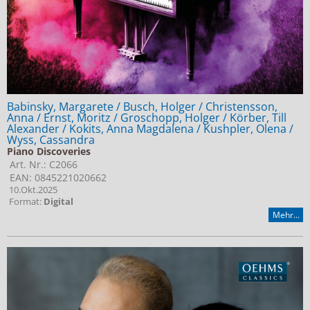
Babinsky, Margarete / Busch, Holger / Christensson,
Anna / Ernst, Moritz / Groschopp, Holger / Körber, Till
Alexander / Kokits, Anna Magdalena / Kushpler, Olena /
Wyss, Cassandra
Piano Discoveries
Art. Nr.: C2066
EAN: 0845221020662
10.Okt.2025
Format:
Digital
Mehr...