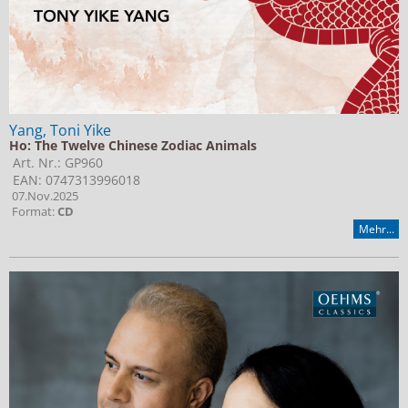
Yang, Toni Yike
Ho: The Twelve Chinese Zodiac Animals
Art. Nr.: GP960
EAN: 0747313996018
07.Nov.2025
Format:
CD
Mehr...