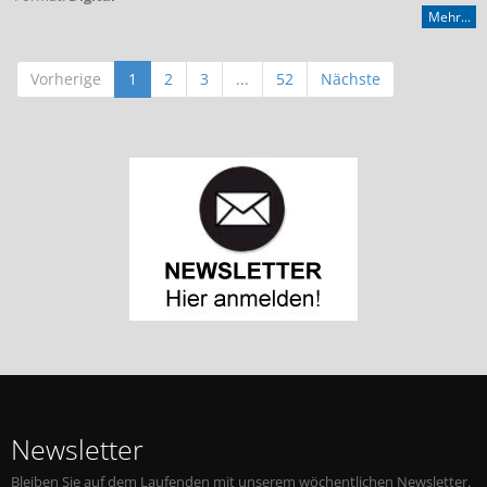
Mehr...
Vorherige
1
2
3
...
52
Nächste
Newsletter
Bleiben Sie auf dem Laufenden mit unserem wöchentlichen Newsletter.