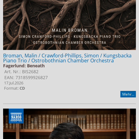
Broman, Malin / Crawford-Phillips, Simon / Kungsbacka
Piano Trio / Ostrobothnian Chamber Orchestra
Fagerlund: Beneath
Art. Nr.: BIS2682
EAN: 7318599926827
17.Jul.2026
Format:
CD
Mehr...