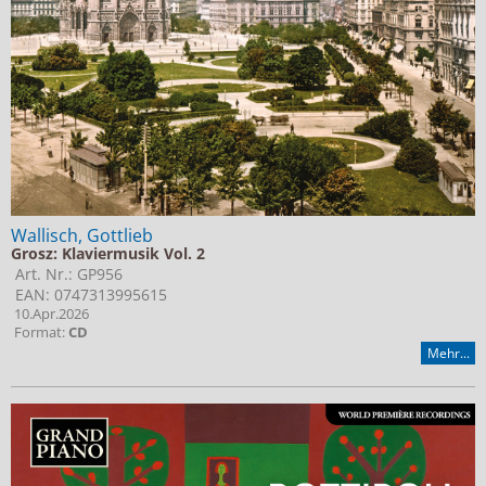
Wallisch, Gottlieb
Grosz: Klaviermusik Vol. 2
Art. Nr.: GP956
EAN: 0747313995615
10.Apr.2026
Format:
CD
Mehr...