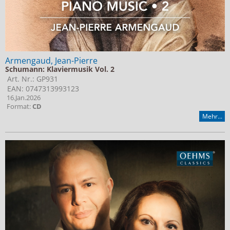
Armengaud, Jean-Pierre
Schumann: Klaviermusik Vol. 2
Art. Nr.: GP931
EAN: 0747313993123
16.Jan.2026
Format:
CD
Mehr...