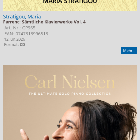
Stratigou, Maria
Farrenc: Sämtliche Klavierwerke Vol. 4
Art. Nr.: GP965
EAN: 0747313996513
12.Jun.2026
Format:
CD
Mehr...