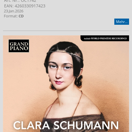
Art. Nr.: OC1742
EAN: 4260330917423
23.Jan.2026
Format:
CD
Mehr...