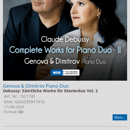
Genova & Dimitrov Piano Duo
Debussy: Sämtliche Werke für Klavierduo Vol. 2
Art. Nr.: OC1741
EAN: 4260330917416
17.Okt.2025
Format:
CD
Mehr...