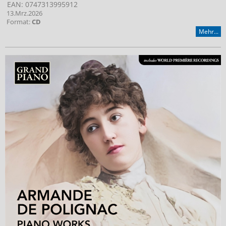
EAN: 0747313995912
13.Mrz.2026
Format:
CD
Mehr...