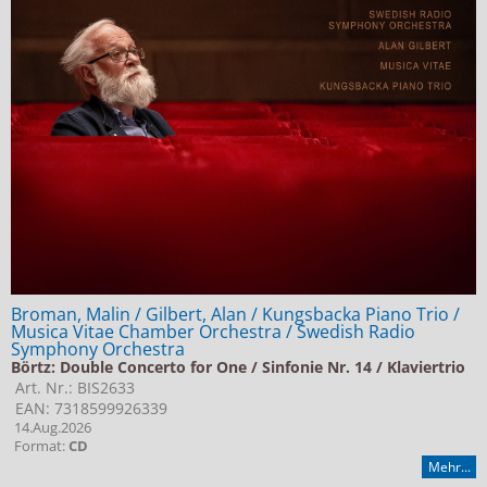
Jobs bei Naxos
Naxos Deutschland Blog
Naxos weltweit
Broman, Malin / Gilbert, Alan / Kungsbacka Piano Trio /
Musica Vitae Chamber Orchestra / Swedish Radio
Symphony Orchestra
Börtz: Double Concerto for One / Sinfonie Nr. 14 / Klaviertrio
Art. Nr.: BIS2633
EAN: 7318599926339
14.Aug.2026
Format:
CD
Mehr...