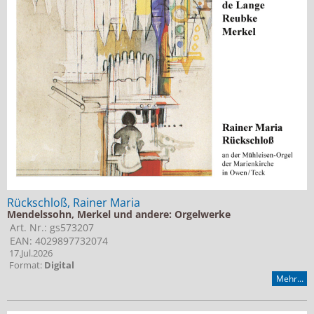
Jobs bei Naxos
Naxos Deutschland Blog
Naxos weltweit
Rückschloß, Rainer Maria
Mendelssohn, Merkel und andere: Orgelwerke
Art. Nr.: gs573207
EAN: 4029897732074
17.Jul.2026
Format:
Digital
Mehr...