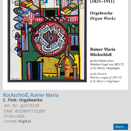
Rückschloß, Rainer Maria
C. Fink: Orgelwerke
Art. Nr.: gs573228
EAN: 4029897732289
27.Mrz.2026
Format:
Digital
Mehr...