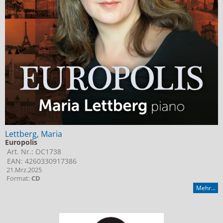
Jobs bei Naxos
Naxos Deutschland Blog
Naxos weltweit
Lettberg, Maria
Europolis
Art. Nr.: OC1738
EAN: 4260330917386
21.Mrz.2025
Format:
CD
Mehr...