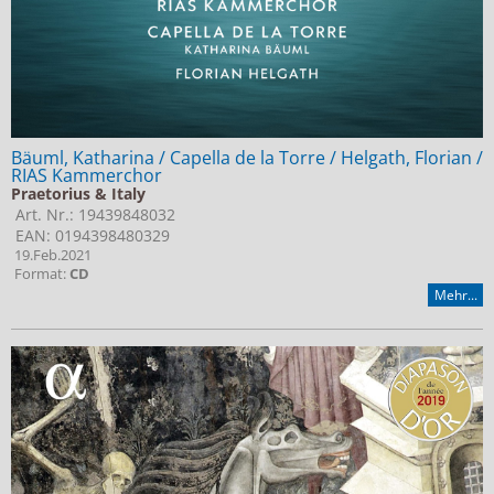
Bäuml, Katharina / Capella de la Torre / Helgath, Florian /
RIAS Kammerchor
Praetorius & Italy
Art. Nr.: 19439848032
EAN: 0194398480329
19.Feb.2021
Format:
CD
Mehr...