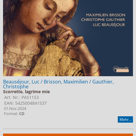
Jobs bei Naxos
Naxos Deutschland Blog
Naxos weltweit
Beauséjour, Luc / Brisson, Maximilien / Gauthier,
Christophe
Scorrette, lagrime mie
Art. Nr.: PAS1153
EAN: 5425004841537
01.Nov.2024
Format:
CD
Mehr...