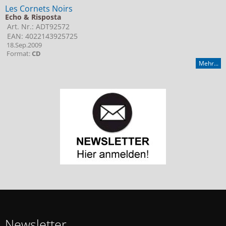
Les Cornets Noirs
Echo & Risposta
Art. Nr.: ADT92572
EAN: 4022143925725
18.Sep.2009
Format:
CD
Mehr...
Newsletter