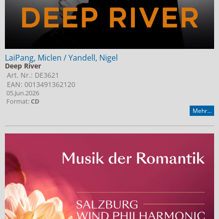
LaiPang, Miclen / Yandell, Nigel
Deep River
Art. Nr.: DE3621
EAN: 0013491362120
05.Jun.2026
Format:
CD
Mehr...