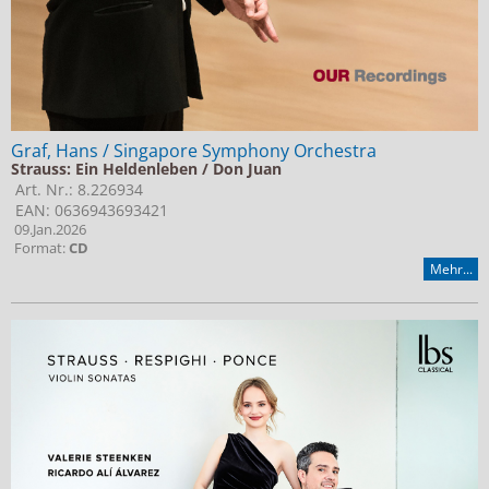
Graf, Hans / Singapore Symphony Orchestra
Strauss: Ein Heldenleben / Don Juan
Art. Nr.: 8.226934
EAN: 0636943693421
09.Jan.2026
Format:
CD
Mehr...