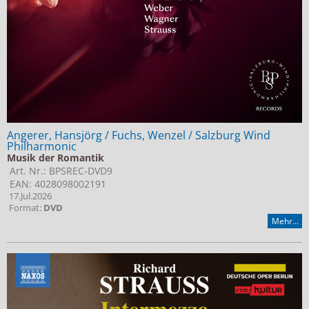
Angerer, Hansjörg / Fuchs, Wenzel / Salzburg Wind
Philharmonic
Musik der Romantik
Art. Nr.: BPSREC-DVD9
EAN: 4028098002191
17.Jul.2026
Format:
DVD
Mehr...