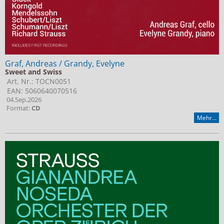
Graf, Andreas / Grandy, Evelyne
Sweet and Swiss
Art. Nr.: TOCN0051
EAN: 5060640070516
04.Sep.2026
Format:
CD
Mehr...