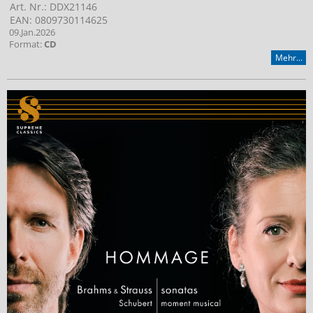
Art. Nr.: DDX21146
EAN: 0809730114625
09.Jan.2026
Format:
CD
Mehr...