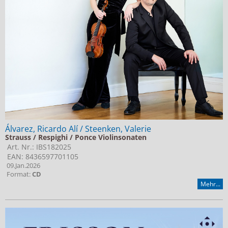
Álvarez, Ricardo Alí / Steenken, Valerie
Strauss / Respighi / Ponce Violinsonaten
Art. Nr.: IBS182025
EAN: 8436597701105
09.Jan.2026
Format:
CD
Mehr...