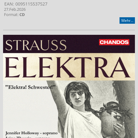
EAN: 0095115537527
27.Feb.2026
Format:
CD
Mehr...