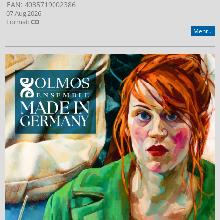
EAN: 4035719002386
07.Aug.2026
Format:
CD
Mehr...