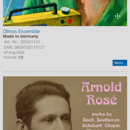
Olmos Ensemble
Made in Germany
Art. Nr.: DDX21151
EAN: 0809730115127
07.Aug.2026
Format:
CD
Mehr...