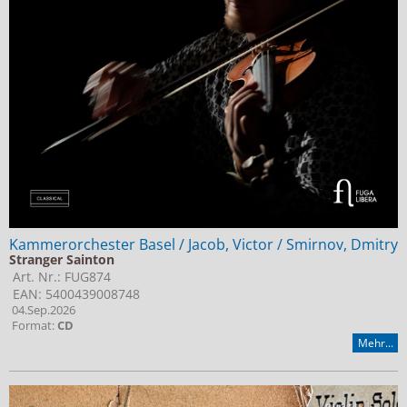
Jobs bei Naxos
Naxos Deutschland Blog
Naxos weltweit
Kammerorchester Basel / Jacob, Victor / Smirnov, Dmitry
Stranger Sainton
Art. Nr.: FUG874
EAN: 5400439008748
04.Sep.2026
Format:
CD
Mehr...