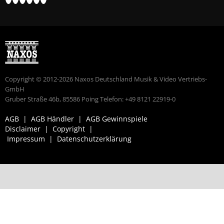
Copyright © 2012-2026 Naxos Deutschland Musik & Video Vertriebs-
GmbH
Gruber Straße 46b, 85586 Poing Telefon: +49 8121 22919-0
AGB
|
AGB Händler
|
AGB Gewinnspiele
Disclaimer
|
Copyright
|
Impressum
|
Datenschutzerklärung