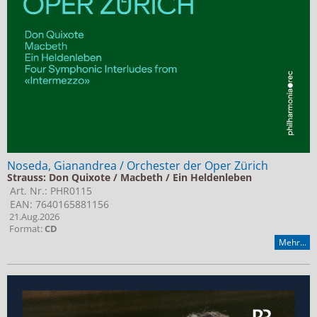
Noseda, Gianandrea / Orchester der Oper Zürich
Strauss: Don Quixote / Macbeth / Ein Heldenleben
Art. Nr.: PHR0115
EAN: 7640165881156
21.Aug.2026
Format:
CD
Mehr...