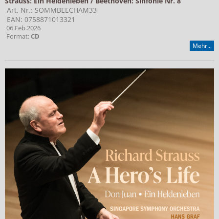
Strauss: Ein Heldenleben / Beethoven: Sinfonie Nr. 8
Art. Nr.: SOMMBEECHAM33
EAN: 0758871013321
06.Feb.2026
Format:
CD
Mehr...