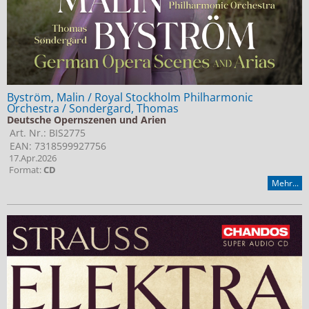
Byström, Malin / Royal Stockholm Philharmonic
Orchestra / Sondergard, Thomas
Deutsche Opernszenen und Arien
Art. Nr.: BIS2775
EAN: 7318599927756
17.Apr.2026
Format:
CD
Mehr...