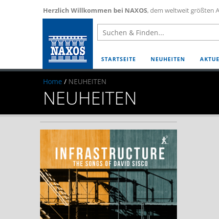
Herzlich Willkommen bei NAXOS
, dem weltweit größten A
STARTSEITE
NEUHEITEN
AKTUE
Home
/
NEUHEITEN
NEUHEITEN