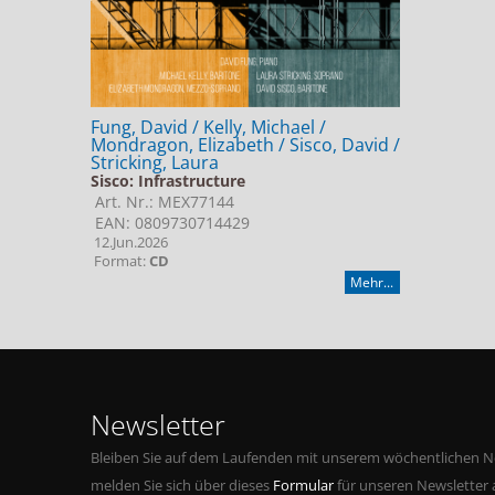
Fung, David / Kelly, Michael /
Mondragon, Elizabeth / Sisco, David /
Stricking, Laura
Sisco: Infrastructure
Art. Nr.: MEX77144
EAN: 0809730714429
12.Jun.2026
Format:
CD
Mehr...
Newsletter
Bleiben Sie auf dem Laufenden mit unserem wöchentlichen Ne
melden Sie sich über dieses
Formular
für unseren Newsletter 