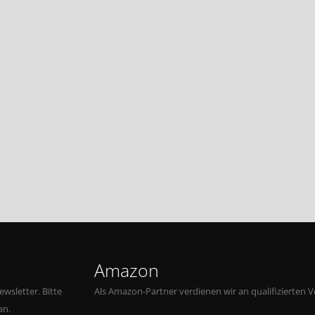
Amazon
wsletter. Bitte
Als Amazon-Partner verdienen wir an qualifizierten V
an.