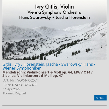
Gitlis, Ivry / Horenstein, Jascha / Swarowsky, Hans /
Wiener Symphoniker
Mendelssohn: Violinkonzert e-Moll op. 64, MWV O14 /
Sibelius: Violinkonzert d-Moll op. 47
Art. Nr.: VOX-NX-2574
EAN: 0747313257485
11.Apr.2025
Format:
Digital
Mehr...