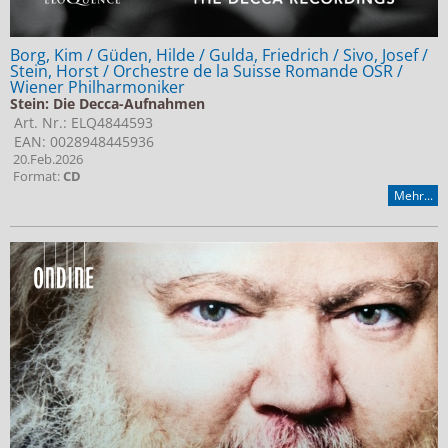
Borg, Kim / Güden, Hilde / Gulda, Friedrich / Sivo, Josef /
Stein, Horst / Orchestre de la Suisse Romande OSR /
Wiener Philharmoniker
Stein: Die Decca-Aufnahmen
Art. Nr.: ELQ4844593
EAN: 0028948445936
20.Feb.2026
Format:
CD
Mehr...