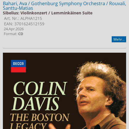
Bahari, Ava / Gothenburg Symphony Orchestra / Rouvali,
Santtu-Matias
Sibelius: Violinkonzert / Lemminkäinen Suite
Art. Nr.: ALPHA1215
EAN: 3701624512159
24.Apr.2026
Format:
CD
Mehr...