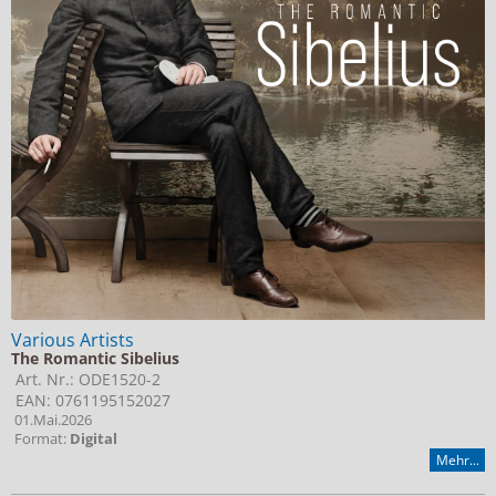
Various Artists
The Romantic Sibelius
Art. Nr.: ODE1520-2
EAN: 0761195152027
01.Mai.2026
Format:
Digital
Mehr...