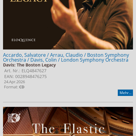
Accardo, Salvatore / Arrau, Claudio / Boston Symphony
Orchestra / Davis, Colin / London Symphony Orchestra
Davis: The Boston Legacy
Art. Nr.: ELQ4847627
EAN: 0028948476275
24.Apr.2026
Format:
CD
Mehr...