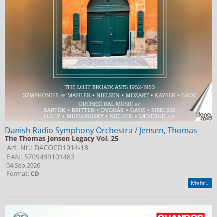
Jobs bei Naxos
Naxos Deutschland Blog
Naxos weltweit
Danish Radio Symphony Orchestra / Jensen, Thomas
The Thomas Jensen Legacy Vol. 25
Art. Nr.: DACOCD1014-18
EAN: 5709499101483
04.Sep.2026
Format:
CD
Mehr...