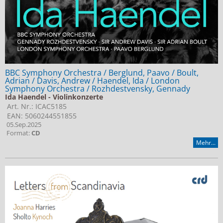
BBC Symphony Orchestra / Berglund, Paavo / Boult,
Adrian / Davis, Andrew / Haendel, Ida / London
Symphony Orchestra / Rozhdestvensky, Gennady
Ida Haendel - Violinkonzerte
Art. Nr.: ICAC5185
EAN: 5060244551855
05.Sep.2025
Format:
CD
Mehr...