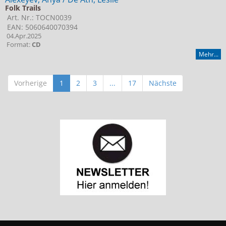
Folk Trails
Art. Nr.: TOCN0039
EAN: 5060640070394
04.Apr.2025
Format:
CD
Mehr...
Vorherige
1
2
3
...
17
Nächste