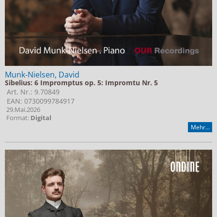
Munk-Nielsen, David
Sibelius: 6 Impromptus op. 5: Impromtu Nr. 5
Art. Nr.: 9.70849
EAN: 0730099784917
29.Mai.2026
Format:
Digital
Mehr...