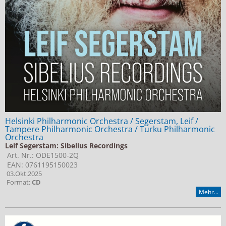
Helsinki Philharmonic Orchestra / Segerstam, Leif /
Tampere Philharmonic Orchestra / Turku Philharmonic
Orchestra
Leif Segerstam: Sibelius Recordings
Art. Nr.: ODE1500-2Q
EAN: 0761195150023
03.Okt.2025
Format:
CD
Mehr...