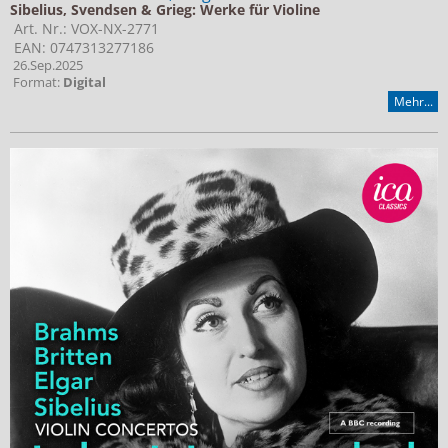
Sibelius, Svendsen & Grieg: Werke für Violine
Art. Nr.: VOX-NX-2771
EAN: 0747313277186
26.Sep.2025
Format:
Digital
Mehr...