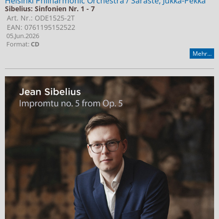
Helsinki Philharmonic Orchestra / Saraste, Jukka-Pekka
Sibelius: Sinfonien Nr. 1 - 7
Art. Nr.: ODE1525-2T
EAN: 0761195152522
05.Jun.2026
Format:
CD
Mehr...