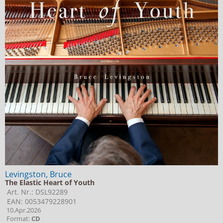
Levingston, Bruce
The Elastic Heart of Youth
Art. Nr.: DSL92289
EAN: 0053479228901
10.Apr.2026
Format:
CD