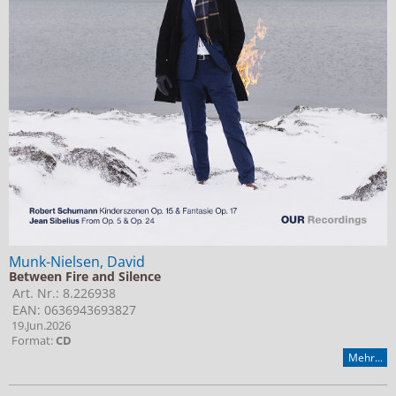
Munk-Nielsen, David
Between Fire and Silence
Art. Nr.: 8.226938
EAN: 0636943693827
19.Jun.2026
Format:
CD
Mehr...