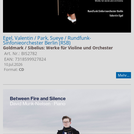
Egel, Valentin / Park, Sueye / Rundfunk-
Sinfonieorchester Berlin (RSB)
Goldmark / Sibelius: Werke für Violine und Orchester
Art. Nr.: BIS2782
EAN: 7318599927824
10.Jul.2026
Format:
CD
Mehr...