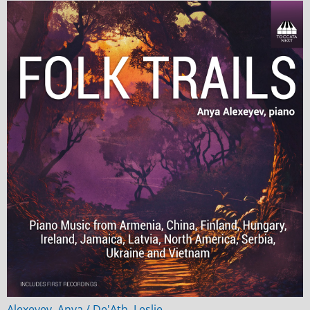
Alexeyev, Anya / De'Ath, Leslie