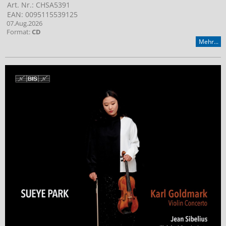
Art. Nr.: CHSA5391
EAN: 0095115539125
07.Aug.2026
Format:
CD
Mehr...