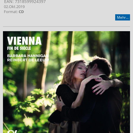
EAN: 7318599924397
02.Okt.2019
Format:
CD
Mehr...