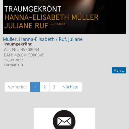
Müller, Hanna-Elisabeth / Ruf, Juliane
Traumgekrönt
Art. Nr.: BVE08034
EAN: 4260415080349
16.Jun.2017
Format:
CD
Mehr...
Vorherige
1
2
3
Nächste