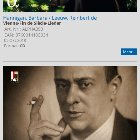
Hannigan, Barbara / Leeuw, Reinbert de
Vienna-Fin de Siècle-Lieder
Art. Nr.: ALPHA393
EAN: 3760014193934
05.Okt.2018
Format:
CD
Mehr...