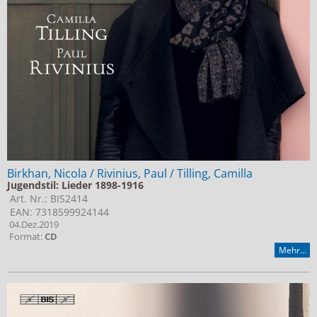
Birkhan, Nicola / Rivinius, Paul / Tilling, Camilla
Jugendstil: Lieder 1898-1916
Art. Nr.: BIS2414
EAN: 7318599924144
04.Dez.2019
Format:
CD
Mehr...