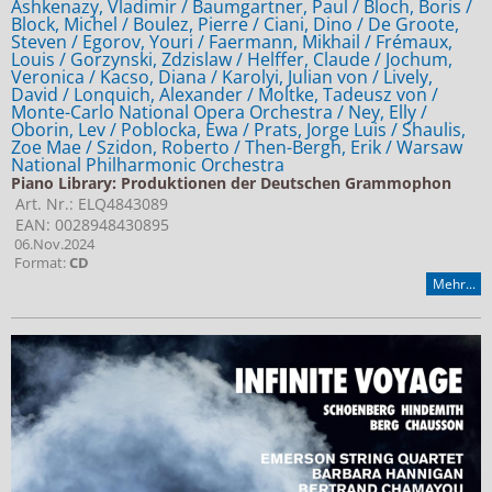
Ashkenazy, Vladimir / Baumgartner, Paul / Bloch, Boris /
Block, Michel / Boulez, Pierre / Ciani, Dino / De Groote,
Steven / Egorov, Youri / Faermann, Mikhail / Frémaux,
Louis / Gorzynski, Zdzislaw / Helffer, Claude / Jochum,
Veronica / Kacso, Diana / Karolyi, Julian von / Lively,
David / Lonquich, Alexander / Moltke, Tadeusz von /
Monte-Carlo National Opera Orchestra / Ney, Elly /
Oborin, Lev / Poblocka, Ewa / Prats, Jorge Luis / Shaulis,
Zoe Mae / Szidon, Roberto / Then-Bergh, Erik / Warsaw
National Philharmonic Orchestra
Piano Library: Produktionen der Deutschen Grammophon
Art. Nr.: ELQ4843089
EAN: 0028948430895
06.Nov.2024
Format:
CD
Mehr...