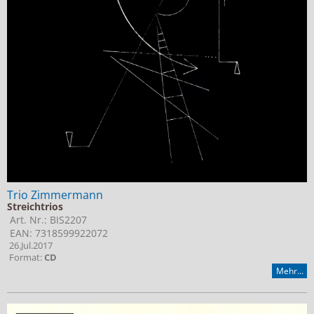
Trio Zimmermann
Streichtrios
Art. Nr.: BIS2207
EAN: 7318599922072
26.Jul.2017
Format:
CD
Mehr...