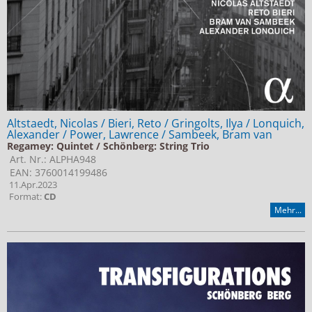
Altstaedt, Nicolas / Bieri, Reto / Gringolts, Ilya / Lonquich,
Alexander / Power, Lawrence / Sambeek, Bram van
Regamey: Quintet / Schönberg: String Trio
Art. Nr.: ALPHA948
EAN: 3760014199486
11.Apr.2023
Format:
CD
Mehr...