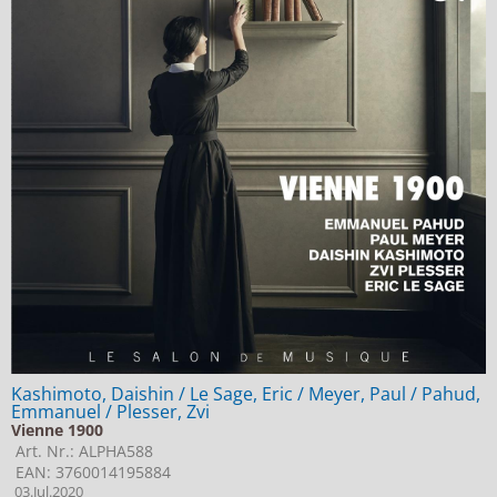
Kashimoto, Daishin / Le Sage, Eric / Meyer, Paul / Pahud,
Emmanuel / Plesser, Zvi
Vienne 1900
Art. Nr.: ALPHA588
EAN: 3760014195884
03.Jul.2020