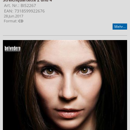
Art. Nr.: BIS2267
EAN: 7318599922676
28.Jun.2017
Format:
CD
Mehr...