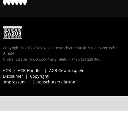
Copyright © 2012-2026 Naxos Deutschland Musik & Video Vertriebs-
GmbH
Gruber Straße 46b, 85586 Poing Telefon: +49 8121 22919-0
AGB
|
AGB Händler
|
AGB Gewinnspiele
Disclaimer
|
Copyright
|
Impressum
|
Datenschutzerklärung