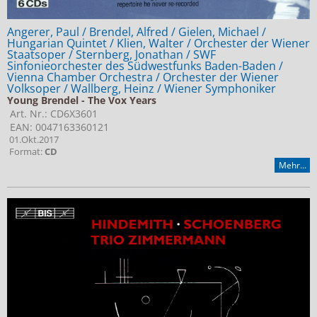
Angerer, Paul / Brendel, Alfred / Gielen, Michael /
Hungarian Quintet / Klien, Walter / Orchester der Wiener
Staatsoper / Sternberg, Jonathan / SWF
Sinfonieorchester des Südwestfunks Baden-Baden /
Vienna Chamber Orchestra / Orchester der Wiener
Volksoper / Wallberg, Heinz / Wiener Symphoniker
Young Brendel - The Vox Years
Art. Nr.: CD6X3601
EAN: 0047163360121
01.Okt.2017
Format:
CD
Mehr...