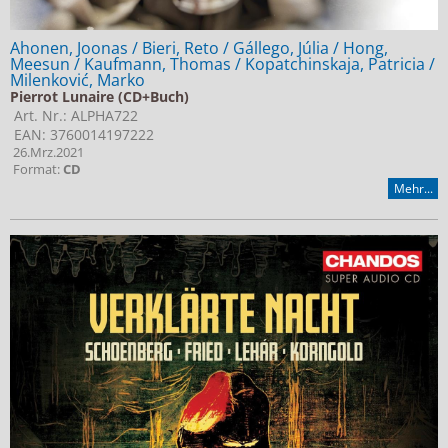
Ahonen, Joonas / Bieri, Reto / Gállego, Júlia / Hong,
Meesun / Kaufmann, Thomas / Kopatchinskaja, Patricia /
Milenković, Marko
Pierrot Lunaire (CD+Buch)
Art. Nr.: ALPHA722
EAN: 3760014197222
26.Mrz.2021
Format:
CD
Mehr...