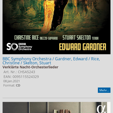
BBC Symphony Orchestra / Gardner, Edward / Rice,
Christine / Skelton, Stuart
Verklärte Nacht-Orchesterlieder
Art. Nr.: CHSA5243
EAN: 0095115524329
08.Jan.2021
Format:
CD
Mehr...