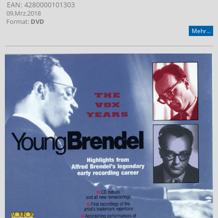
EAN: 4280000101303
09.Mrz.2018
Format:
DVD
Mehr...