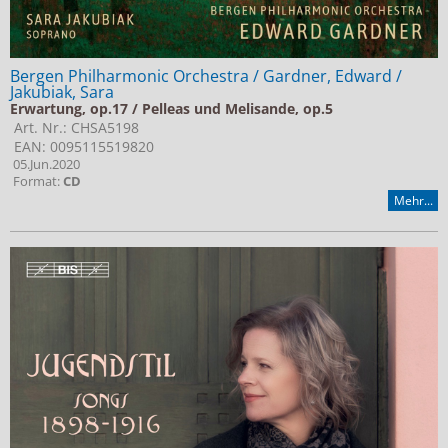
Bergen Philharmonic Orchestra / Gardner, Edward /
Jakubiak, Sara
Erwartung, op.17 / Pelleas und Melisande, op.5
Art. Nr.: CHSA5198
EAN: 0095115519820
05.Jun.2020
Format:
CD
Mehr...