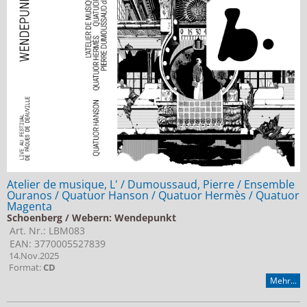
Jobs bei Naxos
Naxos Deutschland Blog
Naxos weltweit
Atelier de musique, L' / Dumoussaud, Pierre / Ensemble
Ouranos / Quatuor Hanson / Quatuor Hermès / Quatuor
Magenta
Schoenberg / Webern: Wendepunkt
Art. Nr.: LBM083
EAN: 3770005527839
14.Nov.2025
Format:
CD
Mehr...