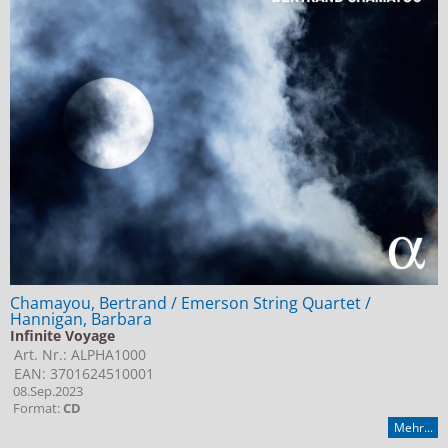
Chamayou, Bertrand / Emerson String Quartet /
Hannigan, Barbara
Infinite Voyage
Art. Nr.: ALPHA1000
EAN: 3701624510001
08.Sep.2023
Format:
CD
Mehr...