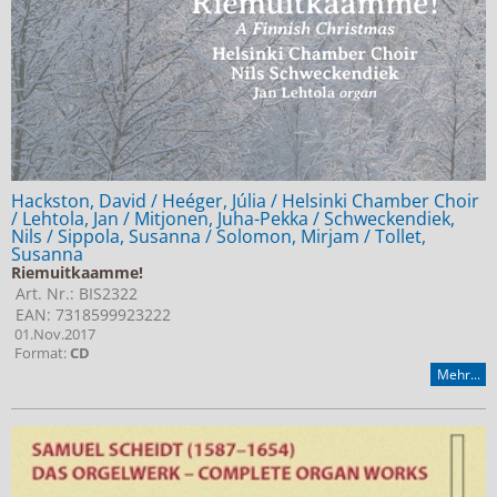
Hackston, David / Heéger, Júlia / Helsinki Chamber Choir
/ Lehtola, Jan / Mitjonen, Juha-Pekka / Schweckendiek,
Nils / Sippola, Susanna / Solomon, Mirjam / Tollet,
Susanna
Riemuitkaamme!
Art. Nr.: BIS2322
EAN: 7318599923222
01.Nov.2017
Format:
CD
Mehr...