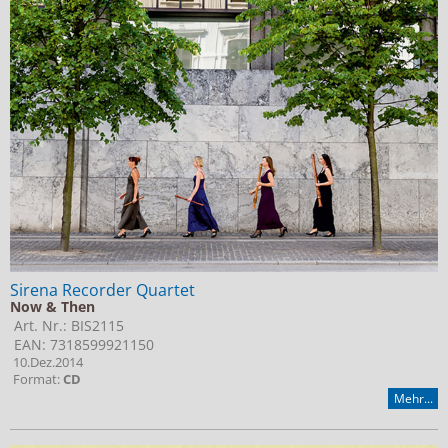
Sirena Recorder Quartet
Now & Then
Art. Nr.: BIS2115
EAN: 7318599921150
10.Dez.2014
Format:
CD
Mehr...