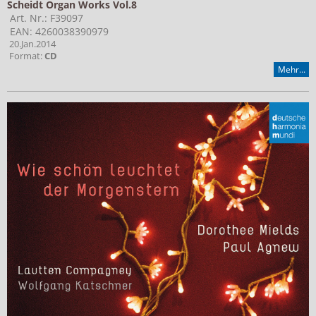
Scheidt Organ Works Vol.8
Art. Nr.: F39097
EAN: 4260038390979
20.Jan.2014
Format:
CD
Mehr...