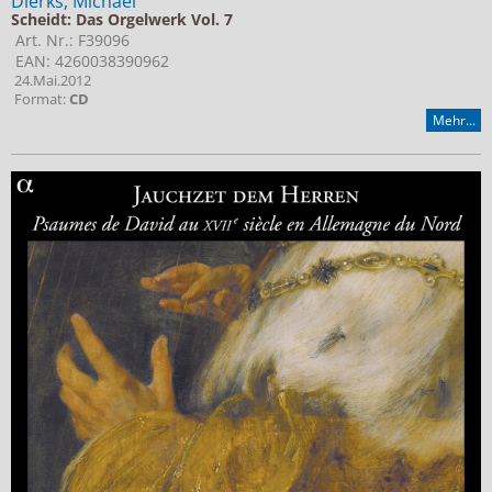
Dierks, Michael
Scheidt: Das Orgelwerk Vol. 7
Art. Nr.: F39096
EAN: 4260038390962
24.Mai.2012
Format:
CD
Mehr...