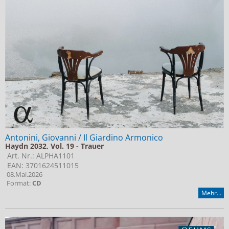
Jobs bei Naxos
Naxos Deutschland Blog
Naxos weltweit
Antonini, Giovanni / Il Giardino Armonico
Haydn 2032, Vol. 19 - Trauer
Art. Nr.: ALPHA1101
EAN: 3701624511015
08.Mai.2026
Format:
CD
Mehr...