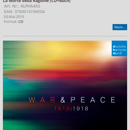
La Morte della Ragione (CD+Buch)
Art. Nr.: ALPHA450
EAN: 3760014194504
03.Mai.2019
Format:
CD
Mehr...