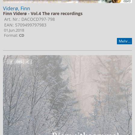
Viderø, Finn
Finn Viderø - Vol.4 The rare recordings
Art. Nr.: DACOCD797-798
EAN: 5709499797983
01.Jun.2018
Format:
CD
Mehr...