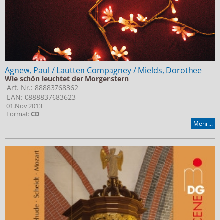
Agnew, Paul / Lautten Compagney / Mields, Dorothee
Wie schön leuchtet der Morgenstern
Art. Nr.: 88883768362
EAN: 0888837683623
01.Nov.2013
Format:
CD
Mehr...