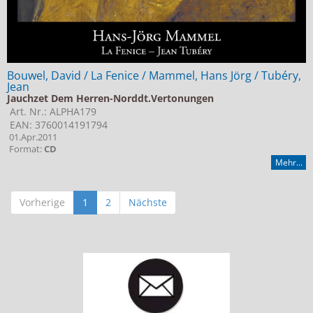
Bouwel, David / La Fenice / Mammel, Hans Jörg / Tubéry,
Jean
Jauchzet Dem Herren-Norddt.Vertonungen
Art. Nr.: ALPHA179
EAN: 3760014191794
01.Apr.2011
Format:
CD
Mehr...
Vorherige
1
2
Nächste