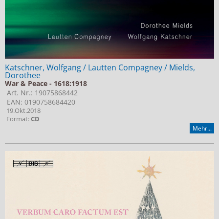
Katschner, Wolfgang / Lautten Compagney / Mields,
Dorothee
War & Peace - 1618:1918
Art. Nr.: 19075868442
EAN: 0190758684420
19.Okt.2018
Format:
CD
Mehr...