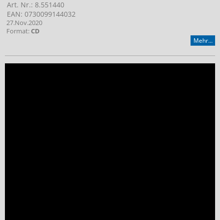
Art. Nr.: 8.551440
EAN: 0730099144032
27.Nov.2020
Format:
CD
Mehr...