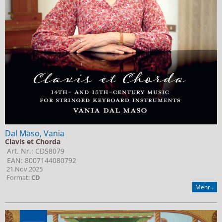
Jobs bei Naxos
Naxos Deutschland Blog
Naxos weltweit
Dal Maso, Vania
Clavis et Chorda
Art. Nr.: CDS8079
EAN: 8007144080792
21.Nov.2025
Format:
CD
Mehr...