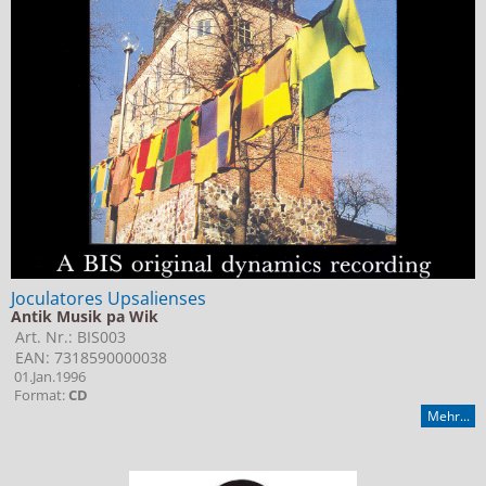
Joculatores Upsalienses
Antik Musik pa Wik
Art. Nr.: BIS003
EAN: 7318590000038
01.Jan.1996
Format:
CD
Mehr...