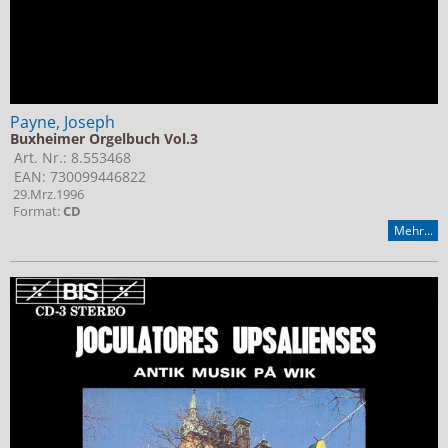
Payne, Joseph
Buxheimer Orgelbuch Vol.3
Art. Nr.: 8.553468
EAN: 730099446822
29.Mrz.1996
Format:
CD
Mehr...