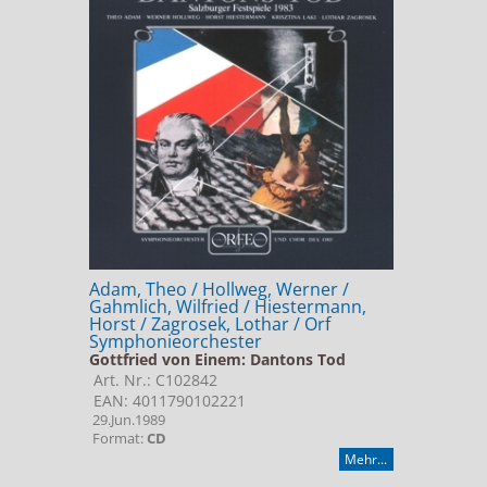
Adam, Theo / Hollweg, Werner /
Gahmlich, Wilfried / Hiestermann,
Horst / Zagrosek, Lothar / Orf
Symphonieorchester
Gottfried von Einem: Dantons Tod
Art. Nr.: C102842
EAN: 4011790102221
29.Jun.1989
Format:
CD
Mehr...