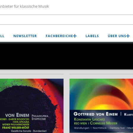
nbieter für klassische Musik
LL
NEWSLETTER
FACHBEREICHE
LABELS
ÜBER UNS