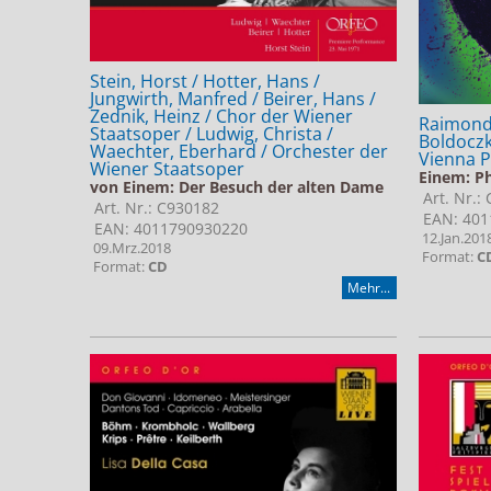
Stein, Horst / Hotter, Hans /
Jungwirth, Manfred / Beirer, Hans /
Zednik, Heinz / Chor der Wiener
Raimondi
Staatsoper / Ludwig, Christa /
Boldoczk
Waechter, Eberhard / Orchester der
Vienna 
Wiener Staatsoper
Einem: Ph
von Einem: Der Besuch der alten Dame
Art. Nr.:
Art. Nr.: C930182
EAN: 401
EAN: 4011790930220
12.Jan.201
09.Mrz.2018
Format:
C
Format:
CD
Mehr...