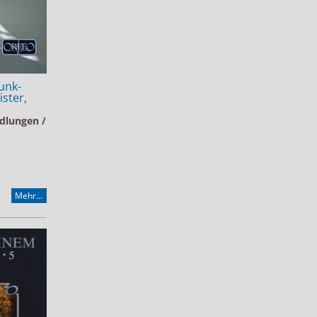
funk-
ster,
ndlungen /
Mehr...