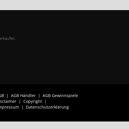
erkäufen.
GB
|
AGB Händler
|
AGB Gewinnspiele
isclaimer
|
Copyright
|
mpressum
|
Datenschutzerklärung