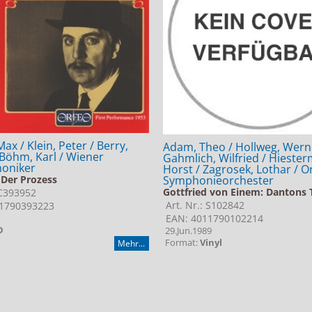
ax / Klein, Peter / Berry,
Adam, Theo / Hollweg, Wern
 Böhm, Karl / Wiener
Gahmlich, Wilfried / Hieste
moniker
Horst / Zagrosek, Lothar / O
Symphonieorchester
 Der Prozess
Gottfried von Einem: Dantons 
 C393952
Art. Nr.: S102842
1790393223
EAN: 4011790102214
D
29.Jun.1989
Format:
Vinyl
Mehr...