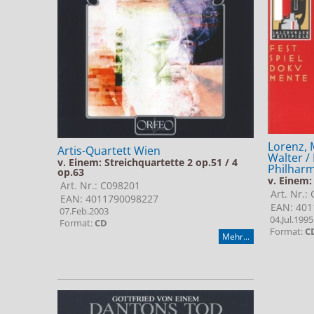
Lorenz, M
Artis-Quartett Wien
Walter /
v. Einem: Streichquartette 2 op.51 / 4
Philhar
op.63
v. Einem:
Art. Nr.: C098201
Art. Nr.:
EAN: 4011790098227
EAN: 401
07.Feb.2003
04.Jul.1995
Format:
CD
Format:
C
Mehr...