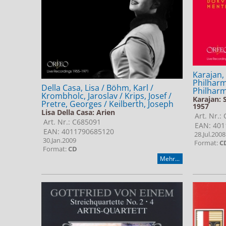
Karajan,
Philharm
Della Casa, Lisa / Böhm, Karl /
Philhar
Krombholc, Jaroslav / Krips, Josef /
Karajan: 
Pretre, Georges / Keilberth, Joseph
1957
Lisa Della Casa: Arien
Art. Nr.:
Art. Nr.: C685091
EAN: 401
EAN: 4011790685120
28.Jul.2008
30.Jan.2009
Format:
C
Format:
CD
Mehr...