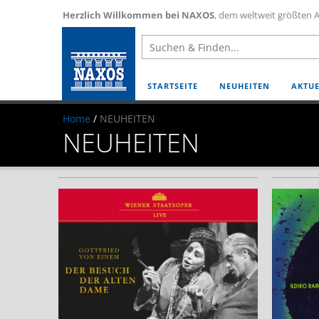
Herzlich Willkommen bei NAXOS
, dem weltweit größten A
STARTSEITE
NEUHEITEN
AKTUE
Home
/
NEUHEITEN
NEUHEITEN