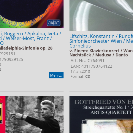
, Ruggero / Apkalna, Iveta /
Lifschitz, Konstantin / Rund
i / Welser-Möst, Franz /
Sinfonieorchester Wien / Mei
PO
Cornelius
iladelphia-Sinfonie op. 28
v. Einem: Klavierkonzert / Wa
 C929181
Nachtsück / Medusa / Danto
1790929125
Art. Nr.: C764091
8
EAN: 4011790764122
D
17.Jan.2010
Mehr...
Format:
CD