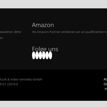
Amazon
wsletter. Bitte
Als Amazon-Partner verdienen wir an qualifizierten V
an.
Folge uns
A
Musik & Video Vertriebs-GmbH
D
 8121 22919-0
I