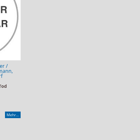
er /
rmann,
rf
Tod
Mehr...