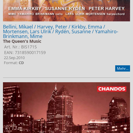
Bellini, Mikael / Harvey, Peter / Kirkby, Emma /
Mortensen, Lars Ulrik / Rydén, Susanne / Yamahiro-
Brinkmann, Mime
The Queen's Music
Art. Nr.: BIS1715
EAN: 7318590017159
22.Sep.2010
Format:
CD
Mehr...