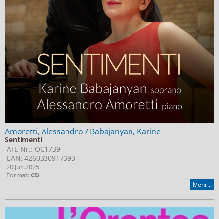
Jobs bei Naxos
Naxos Deutschland Blog
Naxos weltweit
Amoretti, Alessandro / Babajanyan, Karine
Sentimenti
Art. Nr.: OC1739
EAN: 4260330917393
20.Jun.2025
Format:
CD
Mehr...