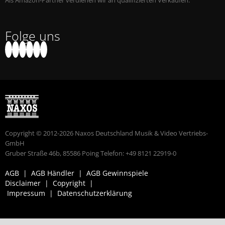
Als Amazon-Partner verdienen wir an qualifizierten Verkäufen.
Folge uns
Copyright © 2012-2026 Naxos Deutschland Musik & Video Vertriebs-
GmbH
Gruber Straße 46b, 85586 Poing Telefon: +49 8121 22919-0
AGB
|
AGB Händler
|
AGB Gewinnspiele
Disclaimer
|
Copyright
|
Impressum
|
Datenschutzerklärung