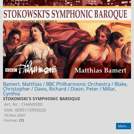
Bamert, Matthias / BBC Philharmonic Orchestra / Blake,
Christopher / Davis, Richard / Dixon, Peter / Millar,
Cynthia
STOKOWSKI'S SYMPHONIC BAROQUE
Art. Nr.: CHAN9930
EAN: 0095115993026
16.Nov.2001
Format:
CD
Mehr...