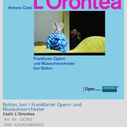
Bolton, Ivor / Frankfurter Opern- und
Museumsorchester
Cesti: L'Orontea
Art. Nr.: OC965
EAN: 4260034869653