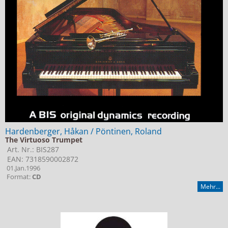
Hardenberger, Håkan / Pöntinen, Roland
The Virtuoso Trumpet
Art. Nr.: BIS287
EAN: 7318590002872
01.Jan.1996
Format:
CD
Mehr...