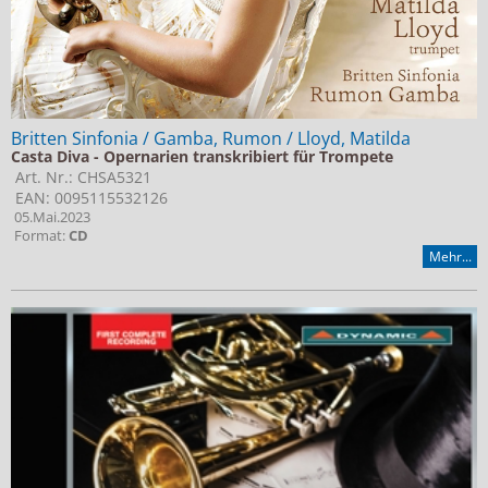
Britten Sinfonia / Gamba, Rumon / Lloyd, Matilda
Casta Diva - Opernarien transkribiert für Trompete
Art. Nr.: CHSA5321
EAN: 0095115532126
05.Mai.2023
Format:
CD
Mehr...