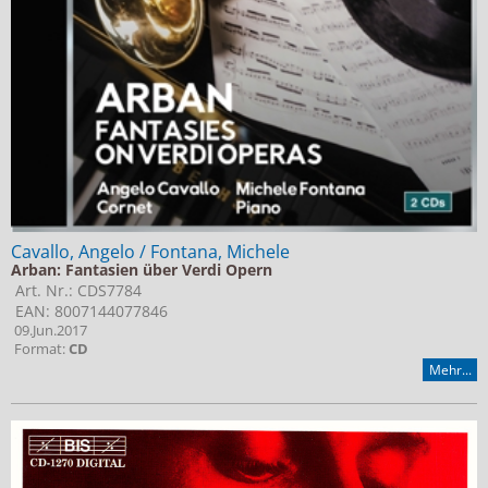
Cavallo, Angelo / Fontana, Michele
Arban: Fantasien über Verdi Opern
Art. Nr.: CDS7784
EAN: 8007144077846
09.Jun.2017
Format:
CD
Mehr...