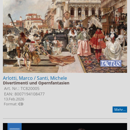
Jobs bei Naxos
Naxos Deutschland Blog
Naxos weltweit
Arlotti, Marco / Santi, Michele
Divertimenti und Opernfantasien
Art. Nr.: TC820005
EAN: 8007194108477
13.Feb.2026
Format:
CD
Mehr...