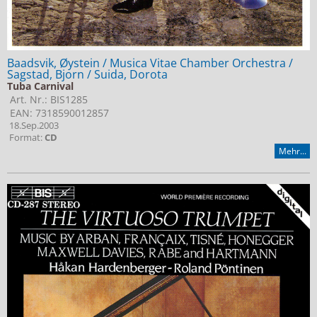
Baadsvik, Øystein / Musica Vitae Chamber Orchestra /
Sagstad, Bjorn / Suida, Dorota
Tuba Carnival
Art. Nr.: BIS1285
EAN: 7318590012857
18.Sep.2003
Format:
CD
Mehr...