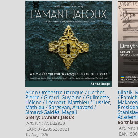
Arion Orchestre Baroque / Derhet,
Bilozik,
Pierre / Girard, Guylaine / Guilmette,
/ Fomich
Hélène / Lécroart, Matthieu / Lussier,
Makaren
Mathieu / Sargsyan, Artavazd /
Presiden
Simard-Galdès, Magali
Stanisla
Academic
Grétry: L'Amant Jaloux
Bortnian
Art. Nr.: ACD22830
Art. Nr.:
EAN: 0722056283021
EAN: 506
07.Aug.2026