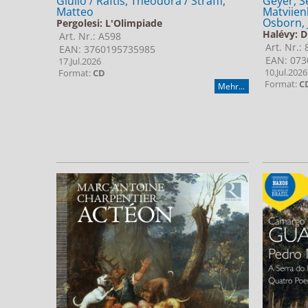
Giulio / Raftis, Theodora / Straffi,
Geyer, S
Matteo
Matviien
Osborn, 
Pergolesi: L'Olimpiade
Halévy: D
Art. Nr.: A598
Art. Nr.:
EAN: 3760195735985
EAN: 073
17.Jul.2026
10.Jul.2026
Format:
CD
Format:
C
Mehr...