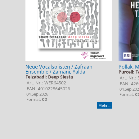
Neue Vocalsolisten / Zafraan
Pollak, 
Ensemble / Zamani, Yalda
Purcell: 
Feizabadi: Deep Siesta
Art. Nr.:
Art. Nr.: WER64502
EAN: 426
EAN: 4010228645026
04.Sep.20
04.Sep.2026
Format:
C
Format:
CD
Mehr...