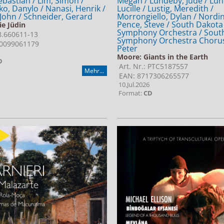
ebastian / Lim, Simon /
Megan / Lundeby, Jude / Lu
ko, Danylo / Nanasi, Henrik /
Lucille / Lustig, Meredith /
John / Schneider, Gerard
Morrongiello, Dylan / Nordin
Pence, Steve / South Dakota
ie Jüdin
Symphony Orchestra / Sout
 8.660611-13
Symphony Orchestra Chorus 
0099061179
Peter
Moore: Giants in the Earth
D
Art. Nr.: PTC5187557
Mehr...
EAN: 8717306265577
10.Jul.2026
Format:
CD