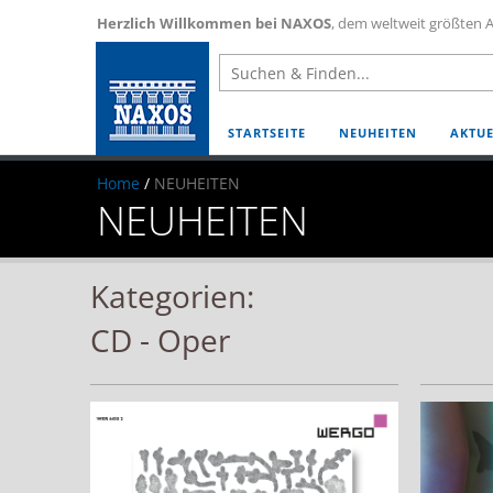
Herzlich Willkommen bei NAXOS
, dem weltweit größten A
STARTSEITE
NEUHEITEN
AKTUE
Home
/
NEUHEITEN
NEUHEITEN
Kategorien:
CD - Oper