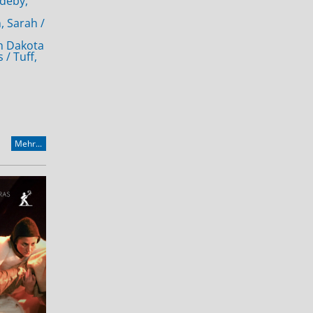
ndeby,
, Sarah /
h Dakota
/ Tuff,
Mehr...