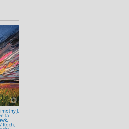
imothy J.
Delta
awk,
 / Koch,