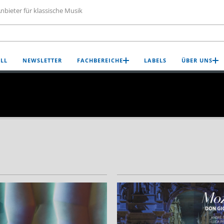
nbieter für klassische Musik
LL
NEWSLETTER
FACHBEREICHE
LABELS
ÜBER UNS