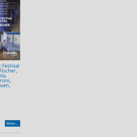
 Festival
Fischer,
la,
roni,
huen,
Mehr...