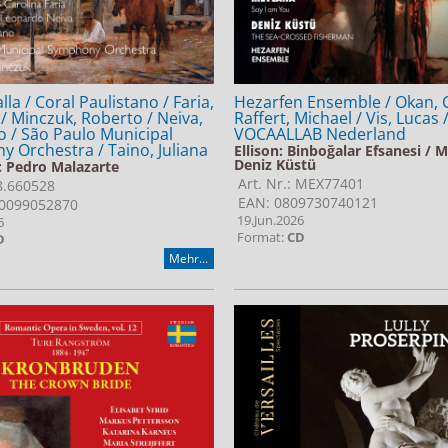
lla / Coral Paulistano / Faria,
Hezarfen Ensemble / Okan, 
 / Minczuk, Roberto / Neiva,
Raffert, Michael / Vis, Lucas 
 / São Paulo Municipal
VOCAALLAB Nederland
 Orchestra / Taino, Juliana
Ellison: Binboğalar Efsanesi / 
Deniz Küstü
: Pedro Malazarte
Art. Nr.: MEX77401
 8.660528
EAN: 0809730740121
0099052870
19.Jun.2026
6
Format:
CD
D
Mehr...