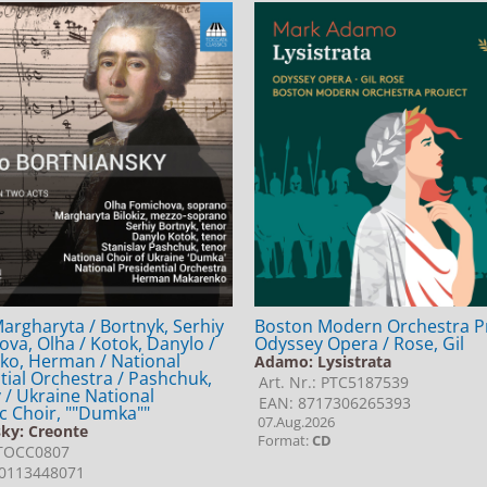
 Margharyta / Bortnyk, Serhiy
Boston Modern Orchestra Pr
ova, Olha / Kotok, Danylo /
Odyssey Opera / Rose, Gil
ko, Herman / National
Adamo: Lysistrata
tial Orchestra / Pashchuk,
Art. Nr.: PTC5187539
v / Ukraine National
EAN: 8717306265393
 Choir, ""Dumka""
07.Aug.2026
sky: Creonte
Format:
CD
 TOCC0807
0113448071