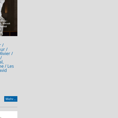
 /
ur /
ivier /
/
l,
he / Les
avid
Mehr...