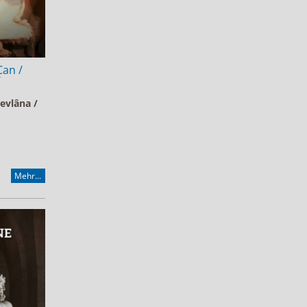
Can /
/
Mevlâna /
Mehr...