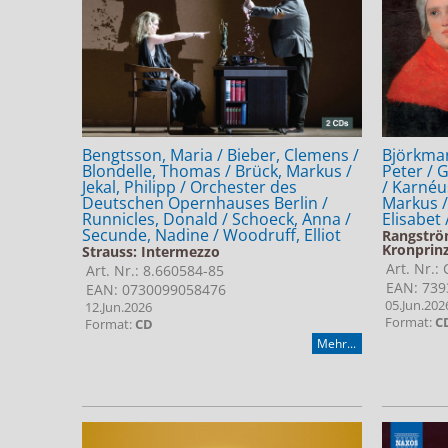
Bengtsson, Maria / Bieber, Clemens /
Björkman
Blondelle, Thomas / Brück, Markus /
Peter / 
Jekal, Philipp / Orchester des
/ Karnéu
Deutschen Opernhauses Berlin /
Markus / 
Runnicles, Donald / Schoeck, Anna /
Elisabet
Secunde, Nadine / Woodruff, Elliot
Rangströ
Kronprinz
Strauss: Intermezzo
Art. Nr.:
Art. Nr.: 8.660584-85
EAN: 739
EAN: 0730099058476
05.Jun.202
12.Jun.2026
Format:
C
Format:
CD
Mehr...