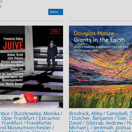
26
D
Mehr...
mbur / Buczkowska, Monika /
Brodnick, Abby / Campbell, T
 Oper Frankfurt / Extrachor
/ Dutcher, Benjamin / Gier, 
 Frankfurt / Frankfurter
David / Gilstrap, Andrew / H
und Museumsorchester /
Michael J. / Jeremiah, Joshua