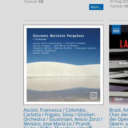
07.Aug.20
Format:
CD
Format:
C
Mehr...
Ascioti, Francesca / Colombo,
Braid, A
Carlotta / Frigato, Silvia / Ghislieri
Chor der
Orchestra / Giustiniani, Anicio Zorzi /
der Oper
Monaco, Jose Maria Lo / Prandi,
Opern- 