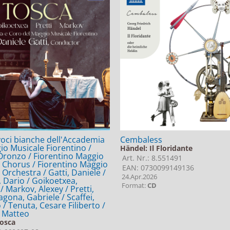
voci bianche dell'Accademia
Cembaless
io Musicale Fiorentino /
Händel: Il Floridante
Oronzo / Fiorentino Maggio
Art. Nr.: 8.551491
 Chorus / Fiorentino Maggio
EAN: 0730099149136
 Orchestra / Gatti, Daniele /
24.Apr.2026
, Dario / Goikoetxea,
Format:
CD
 Markov, Alexey / Pretti,
agona, Gabriele / Scaffei,
/ Tenuta, Cesare Filiberto /
 Matteo
Tosca