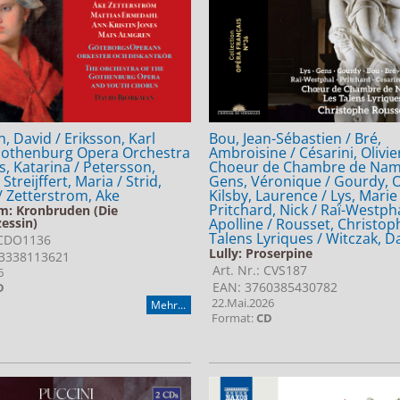
, David / Eriksson, Karl
Bou, Jean-Sébastien / Bré,
Gothenburg Opera Orchestra
Ambroisine / Césarini, Olivier
s, Katarina / Petersson,
Choeur de Chambre de Nam
Streijffert, Maria / Strid,
Gens, Véronique / Gourdy, Ol
 / Zetterstrom, Ake
Kilsby, Laurence / Lys, Marie 
Pritchard, Nick / Raï-Westpha
m: Kronbruden (Die
essin)
Apolline / Rousset, Christop
Talens Lyriques / Witczak, D
 CDO1136
Lully: Proserpine
3338113621
Art. Nr.: CVS187
6
EAN: 3760385430782
D
22.Mai.2026
Mehr...
Format:
CD