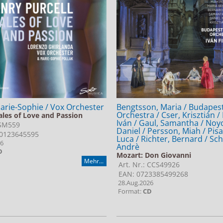
Marie-Sophie / Vox Orchester
Bengtsson, Maria / Budapest
Orchestra / Cser, Krisztián / 
Tales of Love and Passion
Iván / Gaul, Samantha / Noyo
 SM559
Daniel / Persson, Miah / Pisa
0123645595
Luca / Richter, Bernard / Sc
26
Andrè
D
Mozart: Don Giovanni
Mehr...
Art. Nr.: CCS49926
EAN: 0723385499268
28.Aug.2026
Format:
CD