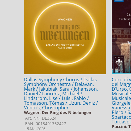
Dallas Symphony Chorus / Dallas
Coro di 
Symphony Orchestra / Delavan,
del Magg
Mark / Jakubiak, Sara / Johansson,
D’Urso, 
Daniel / Laurenz, Michael /
Musicale
Lindstrom, Lise / Luisi, Fabio /
Musicale
Tómasson, Tómas / Uzun, Deniz /
Giorgele
Ventris, Christopher
Vanessa /
Piero / S
Wagner: Der Ring des Nibelungen
Spartaco 
Art. Nr.: DE3624
Torcaso,
EAN: 0013491362427
Puccini: 
15.Mai.2026