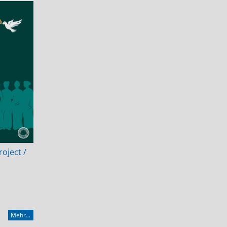
oject /
Mehr...