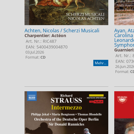
Achten, Nicolas / Scherzi Musicali
Ayan, Ata
Carolina
Charpentier: Actéon
Leonardo
Art. Nr.: RIC487
Symphony
EAN: 5400439004870
Guarnieri
03.Jul.2026
Art. Nr.:
Format:
CD
EAN: 073
Mehr...
26.Jun.202
Format:
C