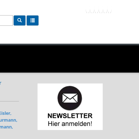
r
Eisler,
urmann,
mann,