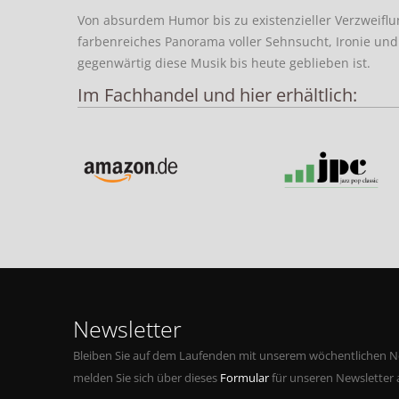
Von absurdem Humor bis zu existenzieller Verzweiflung
farbenreiches Panorama voller Sehnsucht, Ironie und
gegenwärtig diese Musik bis heute geblieben ist.
Im Fachhandel und hier erhältlich:
Newsletter
Bleiben Sie auf dem Laufenden mit unserem wöchentlichen Ne
melden Sie sich über dieses
Formular
für unseren Newsletter 