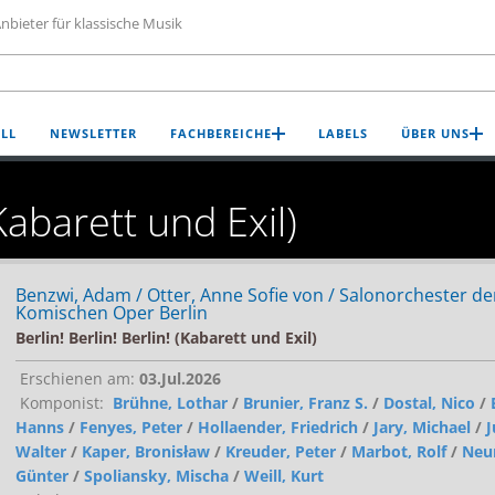
nbieter für klassische Musik
LL
NEWSLETTER
FACHBEREICHE
LABELS
ÜBER UNS
(Kabarett und Exil)
Benzwi, Adam / Otter, Anne Sofie von / Salonorchester de
Komischen Oper Berlin
Berlin! Berlin! Berlin! (Kabarett und Exil)
Erschienen am:
03.Jul.2026
Komponist:
Brühne, Lothar
/
Brunier, Franz S.
/
Dostal, Nico
/
Hanns
/
Fenyes, Peter
/
Hollaender, Friedrich
/
Jary, Michael
/
J
Walter
/
Kaper, Bronisław
/
Kreuder, Peter
/
Marbot, Rolf
/
Neu
Günter
/
Spoliansky, Mischa
/
Weill, Kurt