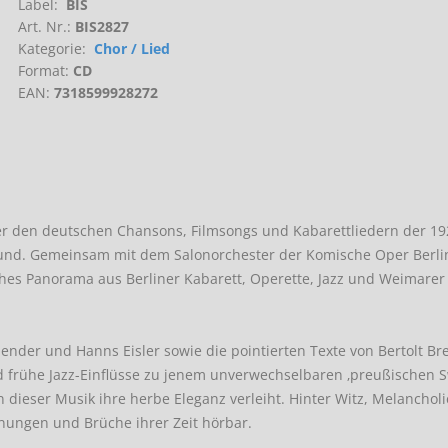
Label:
BIS
Art. Nr.:
BIS2827
Kategorie:
Chor / Lied
Format:
CD
EAN:
7318599928272
er den deutschen Chansons, Filmsongs und Kabarettliedern der 19
rund. Gemeinsam mit dem Salonorchester der Komische Oper Berli
hes Panorama aus Berliner Kabarett, Operette, Jazz und Weimarer
ender und Hanns Eisler sowie die pointierten Texte von Bertolt Br
d frühe Jazz-Einflüsse zu jenem unverwechselbaren ‚preußischen S
eser Musik ihre herbe Eleganz verleiht. Hinter Witz, Melanchol
nungen und Brüche ihrer Zeit hörbar.