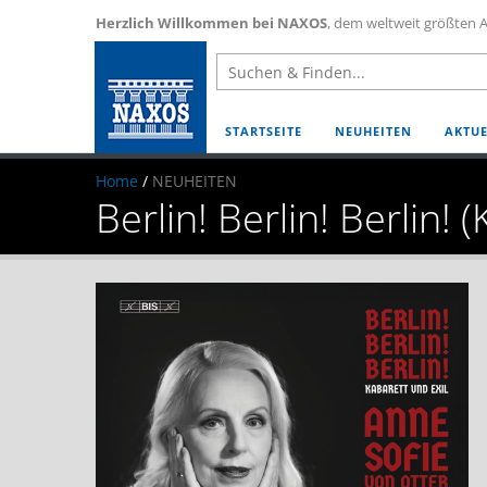
Herzlich Willkommen bei NAXOS
, dem weltweit größten A
STARTSEITE
NEUHEITEN
AKTUE
Home
/
NEUHEITEN
Berlin! Berlin! Berlin! 