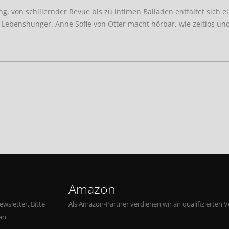
, von schillernder Revue bis zu intimen Balladen entfaltet sich e
 Lebenshunger. Anne Sofie von Otter macht hörbar, wie zeitlos un
Amazon
wsletter. Bitte
Als Amazon-Partner verdienen wir an qualifizierten V
an.