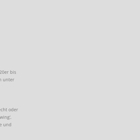
20er bis
n unter
echt oder
wing‘,
ie und