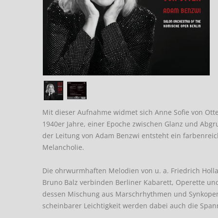
Mit dieser Aufnahme widmet sich Anne Sofie von Ott
1940er Jahre, einer Epoche zwischen Glanz und Abg
der Leitung von Adam Benzwi entsteht ein farbenreic
Melancholie.
Die ohrwurmhaften Melodien von u. a. Friedrich Holla
Bruno Balz verbinden Berliner Kabarett, Operette un
dessen Mischung aus Marschrhythmen und Synkopen di
scheinbarer Leichtigkeit werden dabei auch die Span