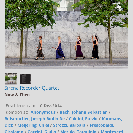
Jobs bei Naxos
Naxos Deutschland Blog
Naxos weltweit
Sirena Recorder Quartet
Now & Then
Erschienen am:
10.Dez.2014
Komponist:
Anonymous
/
Bach, Johann Sebastian
/
Boismortier, Joseph Bodin De
/
Caldini, Fulvio
/
Koomans,
Dick
/
Meijering, Chiel
/
Strozzi, Barbara
/
Frescobaldi,
Girolamo
/
Caccini, Giulio
/
Merula, Tarquinio
/
Monteverdi,