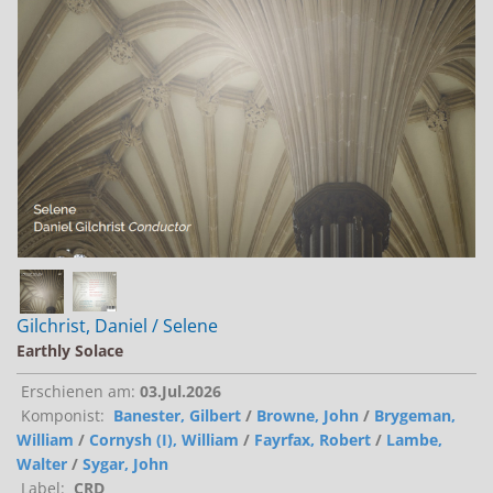
Jobs bei Naxos
Naxos Deutschland Blog
Naxos weltweit
Gilchrist, Daniel / Selene
Earthly Solace
Erschienen am:
03.Jul.2026
Komponist:
Banester, Gilbert
/
Browne, John
/
Brygeman,
William
/
Cornysh (I), William
/
Fayrfax, Robert
/
Lambe,
Walter
/
Sygar, John
Label:
CRD