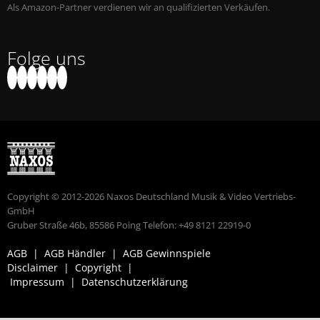
Als Amazon-Partner verdienen wir an qualifizierten Verkäufen.
Folge uns
Copyright © 2012-2026 Naxos Deutschland Musik & Video Vertriebs-
GmbH
Gruber Straße 46b, 85586 Poing Telefon: +49 8121 22919-0
AGB
|
AGB Händler
|
AGB Gewinnspiele
Disclaimer
|
Copyright
|
Impressum
|
Datenschutzerklärung