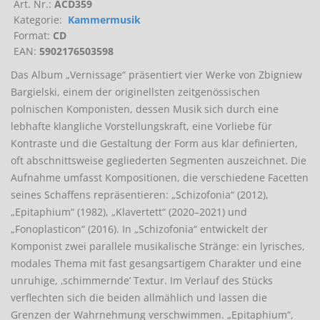
Art. Nr.:
ACD359
Kategorie:
Kammermusik
Format:
CD
EAN:
5902176503598
Das Album „Vernissage“ präsentiert vier Werke von Zbigniew
Bargielski, einem der originellsten zeitgenössischen
polnischen Komponisten, dessen Musik sich durch eine
lebhafte klangliche Vorstellungskraft, eine Vorliebe für
Kontraste und die Gestaltung der Form aus klar definierten,
oft abschnittsweise gegliederten Segmenten auszeichnet. Die
Aufnahme umfasst Kompositionen, die verschiedene Facetten
seines Schaffens repräsentieren: „Schizofonia“ (2012),
„Epitaphium“ (1982), „Klavertett“ (2020–2021) und
„Fonoplasticon“ (2016). In „Schizofonia“ entwickelt der
Komponist zwei parallele musikalische Stränge: ein lyrisches,
modales Thema mit fast gesangsartigem Charakter und eine
unruhige, ‚schimmernde’ Textur. Im Verlauf des Stücks
verflechten sich die beiden allmählich und lassen die
Grenzen der Wahrnehmung verschwimmen. „Epitaphium“,