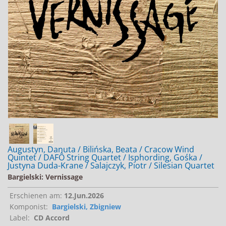
Jobs bei Naxos
Naxos Deutschland Blog
Naxos weltweit
Augustyn, Danuta / Bilińska, Beata / Cracow Wind
Quintet / DAFÔ String Quartet / Isphording, Gośka /
Justyna Duda-Krane / Salajczyk, Piotr / Silesian Quartet
Bargielski: Vernissage
Erschienen am:
12.Jun.2026
Komponist:
Bargielski, Zbigniew
Label:
CD Accord