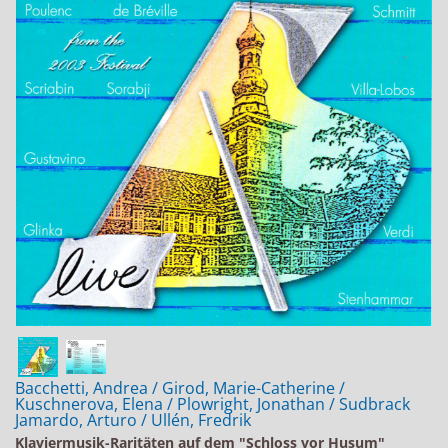
Jobs bei Naxos
Naxos Deutschland Blog
Naxos weltweit
Bacchetti, Andrea / Girod, Marie-Catherine /
Kuschnerova, Elena / Plowright, Jonathan / Sudbrack
Jamardo, Arturo / Ullén, Fredrik
Klaviermusik-Raritäten auf dem "Schloss vor Husum"