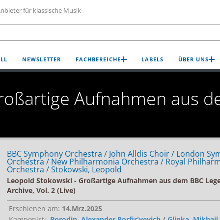
nbieter für klassische Musik
LL
NEWSLETTER
FACHBEREICHE
LABELS
ÜBER UNS
Großartige Aufnahmen aus 
BBC Symphony Orchestra / John Alldis Choir / London S
Orchestra / New Philharmonia Orchestra / Royal Philhar
Orchestra / Stokowski, Leopold
Leopold Stokowski - Großartige Aufnahmen aus dem BBC Leg
Archive, Vol. 2 (Live)
Erschienen am:
14.Mrz.2025
Komponist:
Borodin, Alexander Porfir'yevich
/
Glinka, Mikhail