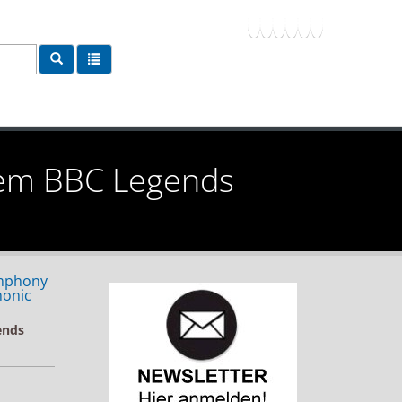
dem BBC Legends
ymphony
monic
ends