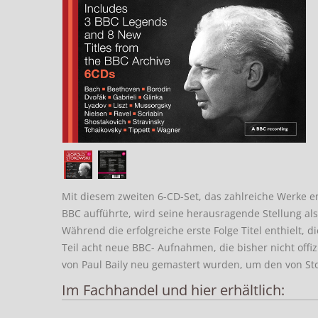
Mit diesem zweiten 6-CD-Set, das zahlreiche Werke ent
BBC aufführte, wird seine herausragende Stellung al
Während die erfolgreiche erste Folge Titel enthielt, d
Teil acht neue BBC- Aufnahmen, die bisher nicht offiz
von Paul Baily neu gemastert wurden, um den von S
Im Fachhandel und hier erhältlich: