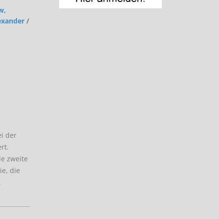
w,
lexander
/
ei der
rt.
de zweite
ie, die
.