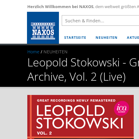
Herzlich Willkommen bei NAXOS
, dem weltweit größten A
STARTSEITE
NEUHEITEN
AKTUE
Home
/
NEUHEITEN
Leopold Stokowski - 
Archive, Vol. 2 (Live)