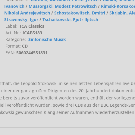
Ivanovich
/
Mussorgski, Modest Petrowitsch
/
Rimski-Korsako
Nikolai Andrejewitsch
/
Schostakowitsch, Dmitri
/
Skrjabin, A
Strawinsky, Igor
/
Tschaikowski, Pjotr Iljitsch
Label:
ICA Classics
Art. Nr.:
ICAB5183
Kategorie:
Sinfonische Musik
Format:
CD
EAN:
5060244551831
hält, die Leopold Stokowski in seinen letzten Lebensjahren live b
s einer der ganz großen Dirigenten des 20. Jahrhundert dokumentie
ie bereits zuvor veröffentlicht worden waren, enthält der vorliegen
iell veröffentlicht wurden, sowie drei CDs aus der BBC Legends-Ser
tokowski gewünschten Klang seiner Aufnahmen wiederherzustellen