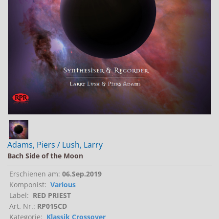
Jobs bei Naxos
Naxos Deutschland Blog
Naxos weltweit
Adams, Piers / Lush, Larry
Bach Side of the Moon
Erschienen am:
06.Sep.2019
Komponist:
Various
Label:
RED PRIEST
Art. Nr.:
RP015CD
Kategorie:
Klassik Crossover