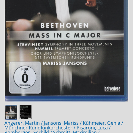
Jobs bei Naxos
Naxos Deutschland Blog
Naxos weltweit
Angerer, Martin / Jansons, Mariss / Kühmeier, Genia /
Münchner Rundfunkorchester / Pisaroni, Luca /
Romberger, Gerhild / Schmitt, Maximilian /