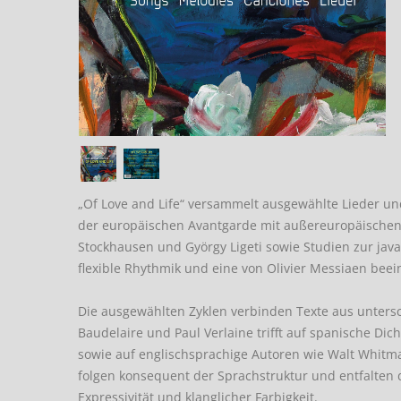
„Of Love and Life“ versammelt ausgewählte Lieder un
der europäischen Avantgarde mit außereuropäischen
Stockhausen und György Ligeti sowie Studien zur jav
flexible Rhythmik und eine von Olivier Messiaen beei
Die ausgewählten Zyklen verbinden Texte aus unters
Baudelaire und Paul Verlaine trifft auf spanische Di
sowie auf englischsprachige Autoren wie Walt Whitm
folgen konsequent der Sprachstruktur und entfalten 
Expressivität und klanglicher Farbigkeit.