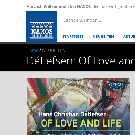
Herzlich Willkommen bei NAXOS
, dem weltweit größten A
STARTSEITE
NEUHEITEN
AKTUE
Home
/
NEUHEITEN
Détlefsen: Of Love and