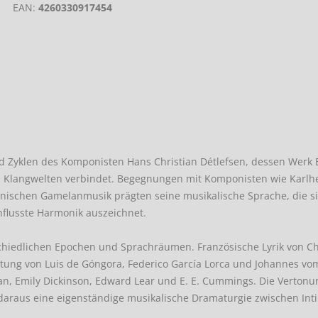
EAN:
4260330917454
d Zyklen des Komponisten Hans Christian Détlefsen, dessen Werk E
 Klangwelten verbindet. Begegnungen mit Komponisten wie Karlh
anischen Gamelanmusik prägten seine musikalische Sprache, die s
nflusste Harmonik auszeichnet.
chiedlichen Epochen und Sprachräumen. Französische Lyrik von Ch
chtung von Luis de Góngora, Federico García Lorca und Johannes vo
an, Emily Dickinson, Edward Lear und E. E. Cummings. Die Verton
daraus eine eigenständige musikalische Dramaturgie zwischen Inti