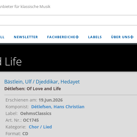
nbieter für klassische Musik
LL
NEWSLETTER
FACHBEREICHE
LABELS
ÜBER UNS
 Life
Bästlein, Ulf / Djeddikar, Hedayet
Détlefsen: Of Love and Life
Erschienen am:
19.Jun.2026
Komponist:
Détlefsen, Hans Christian
Label:
OehmsClassics
Art. Nr.:
OC1745
Kategorie:
Chor / Lied
Format:
CD