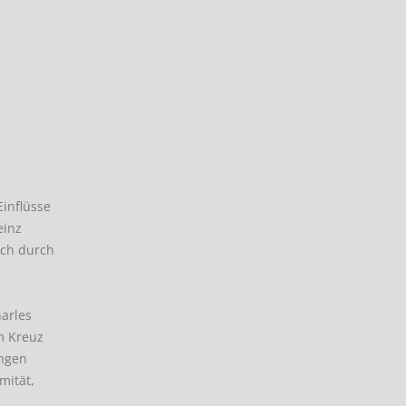
inflüsse
einz
ich durch
arles
m Kreuz
ungen
mität,