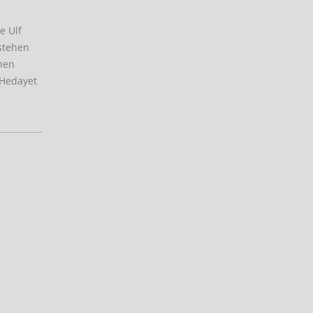
e Ulf
 stehen
chen
 Hedayet