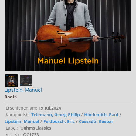
Jobs bei Naxos
Naxos Deutschland Blog
Naxos weltweit
Lipstein, Manuel
Roots
Erschienen am:
19.Jul.2024
Komponist:
Telemann, Georg Philip
/
Hindemith, Paul
/
Lipstein, Manuel
/
Feldbusch, Eric
/
Cassadó, Gaspar
Label:
OehmsClassics
Art. Nr.:
OC1733