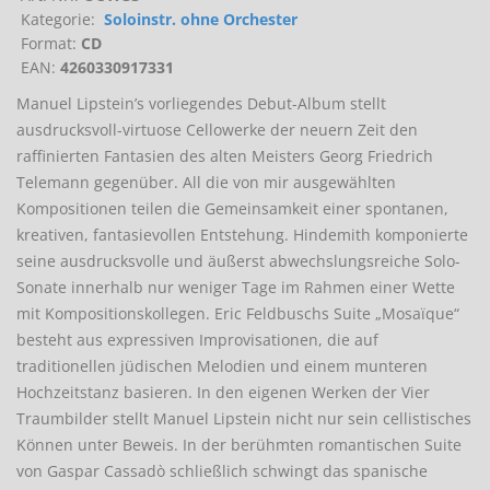
Kategorie:
Soloinstr. ohne Orchester
Format:
CD
EAN:
4260330917331
Manuel Lipstein’s vorliegendes Debut-Album stellt
ausdrucksvoll-virtuose Cellowerke der neuern Zeit den
raffinierten Fantasien des alten Meisters Georg Friedrich
Telemann gegenüber. All die von mir ausgewählten
Kompositionen teilen die Gemeinsamkeit einer spontanen,
kreativen, fantasievollen Entstehung. Hindemith komponierte
seine ausdrucksvolle und äußerst abwechslungsreiche Solo-
Sonate innerhalb nur weniger Tage im Rahmen einer Wette
mit Kompositionskollegen. Eric Feldbuschs Suite „Mosaïque“
besteht aus expressiven Improvisationen, die auf
traditionellen jüdischen Melodien und einem munteren
Hochzeitstanz basieren. In den eigenen Werken der Vier
Traumbilder stellt Manuel Lipstein nicht nur sein cellistisches
Können unter Beweis. In der berühmten romantischen Suite
von Gaspar Cassadò schließlich schwingt das spanische