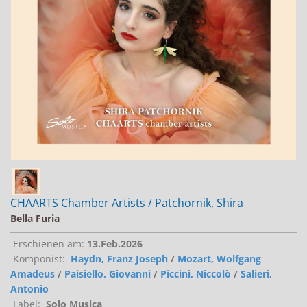
Jobs bei Naxos
Naxos Deutschland Blog
Naxos weltweit
CHAARTS Chamber Artists / Patchornik, Shira
Bella Furia
Erschienen am:
13.Feb.2026
Komponist:
Haydn, Franz Joseph
/
Mozart, Wolfgang
Amadeus
/
Paisiello, Giovanni
/
Piccini, Niccolò
/
Salieri,
Antonio
Label:
Solo Musica