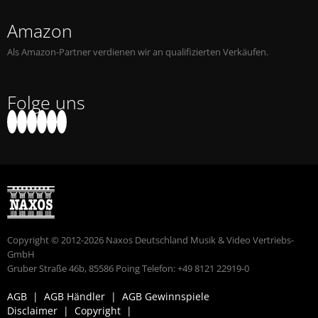
Amazon
Als Amazon-Partner verdienen wir an qualifizierten Verkäufen.
Folge uns
Copyright © 2012-2026 Naxos Deutschland Musik & Video Vertriebs-
GmbH
Gruber Straße 46b, 85586 Poing Telefon: +49 8121 22919-0
AGB
|
AGB Händler
|
AGB Gewinnspiele
Disclaimer
|
Copyright
|