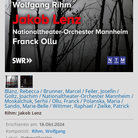
Jobs bei Naxos
Naxos Deutschland Blog
Naxos weltweit
Blanz, Rebecca / Brunner, Marcel / Feiler, Josefin /
Goltz, Joachim / Nationaltheater-Orchester Mannheim /
Moskalchuk, Serhii / Ollu, Franck / Polanska, Maria /
Sandis, Marie-Belle / Wittmer, Raphael / Zielke, Patrick
Rihm: Jakob Lenz
Erschienen am:
18.Okt.2024
Komponist:
Rihm, Wolfgang
Label:
OehmsClassics