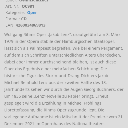
Art. Nr.:
OC981
Kategorie:
Oper
Format:
CD
EAN:
4260034869813
Wolfgang Rihms Oper „Jakob Lenz“, uraufgeführt am 8. März
1979 in der Opera stabile der Hamburgischen Staatsoper,
lässt sich als Palimpsest begreifen. Wie bei einem Pergament,
auf dem sich Schriften unterschiedlichen Alters überdecken,
dabei aber immer durchscheinend bleiben, ist auch diese
Oper das Ergebnis einer mehrfachen Schichtung: Die
historische Figur des Sturm-und-Drang-Dichters Jakob
Michael Reinhold Lenz aus der zweiten Hälfte des 18.
Jahrhunderts sehen wir durch die Augen Georg Büchners, der
um 1835 seine „Lenz“-Novelle zu Papier bringt. Erneut
gespiegelt wird die Erzählung in Michael Fröhlings
Librettofassung, die Rihms Oper zugrunde liegt. Die
vorliegende Aufnahme ist ein Mitschnitt der Premiere vom 21.
Dezember 2021 im Opernhaus des Nationaltheaters