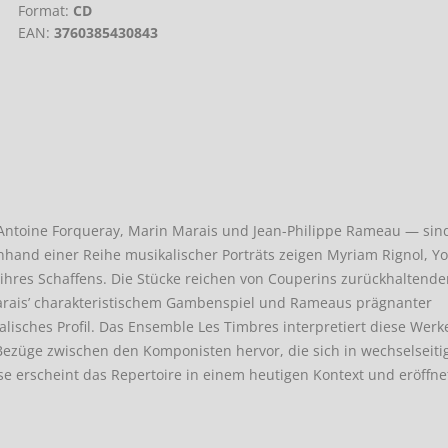
Format:
CD
EAN:
3760385430843
ntoine Forqueray, Marin Marais und Jean-Philippe Rameau — sind
nhand einer Reihe musikalischer Porträts zeigen Myriam Rignol, Y
ihres Schaffens. Die Stücke reichen von Couperins zurückhaltende
arais’ charakteristischem Gambenspiel und Rameaus prägnanter
lisches Profil. Das Ensemble Les Timbres interpretiert diese Werk
Bezüge zwischen den Komponisten hervor, die sich in wechselseiti
 erscheint das Repertoire in einem heutigen Kontext und eröffne