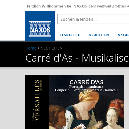
Herzlich Willkommen bei NAXOS
, dem weltweit größten A
STARTSEITE
NEUHEITEN
AKTUE
Home
/
NEUHEITEN
Carré d'As - Musikalisc