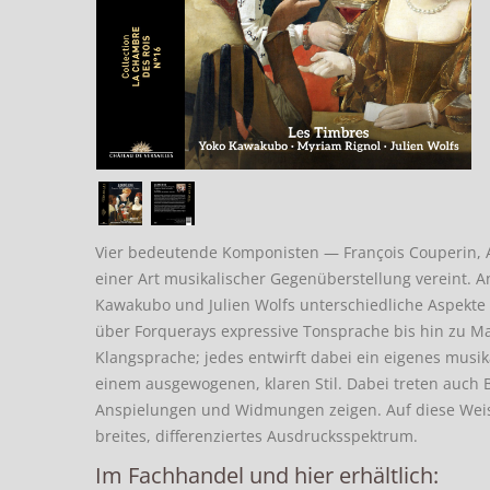
Vier bedeutende Komponisten — François Couperin, A
einer Art musikalischer Gegenüberstellung vereint. A
Kawakubo und Julien Wolfs unterschiedliche Aspekte 
über Forquerays expressive Tonsprache bis hin zu M
Klangsprache; jedes entwirft dabei ein eigenes musika
einem ausgewogenen, klaren Stil. Dabei treten auch 
Anspielungen und Widmungen zeigen. Auf diese Weise
breites, differenziertes Ausdrucksspektrum.
Im Fachhandel und hier erhältlich: