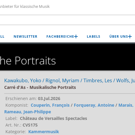
nbieter für klassische Musik
LL
NEWSLETTER
FACHBEREICHE
LABELS
ÜBER UNS
he Portraits
Kawakubo, Yoko / Rignol, Myriam / Timbres, Les / Wolfs, Ju
Carré d'As - Musikalische Portraits
Erschienen am:
03.Jul.2026
Komponist:
Couperin, François
/
Forqueray, Antoine
/
Marais,
Rameau, Jean-Philippe
Label:
Château de Versailles Spectacles
Art. Nr.:
CVS175
Kategorie:
Kammermusik