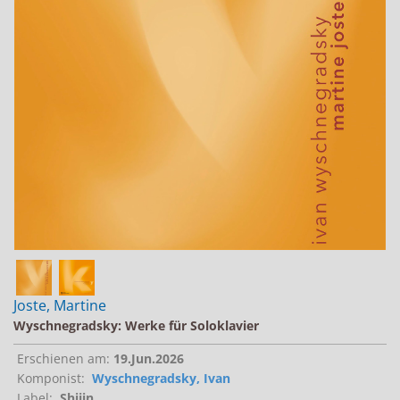
Jobs bei Naxos
Naxos Deutschland Blog
Naxos weltweit
Joste, Martine
Wyschnegradsky: Werke für Soloklavier
Erschienen am:
19.Jun.2026
Komponist:
Wyschnegradsky, Ivan
Label:
Shiiin