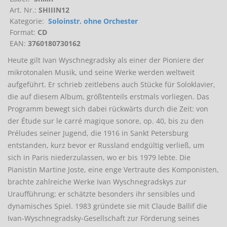
Art. Nr.:
SHIIIN12
Kategorie:
Soloinstr. ohne Orchester
Format:
CD
EAN:
3760180730162
Heute gilt Ivan Wyschnegradsky als einer der Pioniere der
mikrotonalen Musik, und seine Werke werden weltweit
aufgeführt. Er schrieb zeitlebens auch Stücke für Soloklavier,
die auf diesem Album, größtenteils erstmals vorliegen. Das
Programm bewegt sich dabei rückwärts durch die Zeit: von
der Étude sur le carré magique sonore, op. 40, bis zu den
Préludes seiner Jugend, die 1916 in Sankt Petersburg
entstanden, kurz bevor er Russland endgültig verließ, um
sich in Paris niederzulassen, wo er bis 1979 lebte. Die
Pianistin Martine Joste, eine enge Vertraute des Komponisten,
brachte zahlreiche Werke Ivan Wyschnegradskys zur
Uraufführung; er schätzte besonders ihr sensibles und
dynamisches Spiel. 1983 gründete sie mit Claude Ballif die
Ivan-Wyschnegradsky-Gesellschaft zur Förderung seines