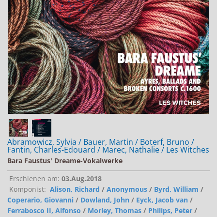
Jobs bei Naxos
Naxos Deutschland Blog
Naxos weltweit
Abramowicz, Sylvia / Bauer, Martin / Boterf, Bruno /
Fantin, Charles-Edouard / Marec, Nathalie / Les Witches
Bara Faustus' Dreame-Vokalwerke
Erschienen am:
03.Aug.2018
Komponist:
Alison, Richard
/
Anonymous
/
Byrd, William
/
Coperario, Giovanni
/
Dowland, John
/
Eyck, Jacob van
/
Ferrabosco II, Alfonso
/
Morley, Thomas
/
Philips, Peter
/