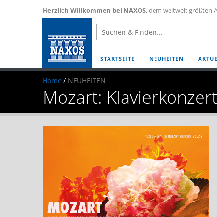
Herzlich Willkommen bei NAXOS
, dem weltweit größten A
STARTSEITE
NEUHEITEN
AKTUE
Home
/
NEUHEITEN
Mozart: Klavierkonzert