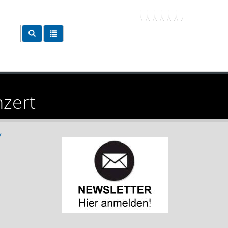
nzert
/