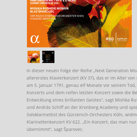
In dieser neuen Folge der Reihe „Next Generation Mo
allererstes Klavierkonzert (KV 37), das er im Alter vo
am 5. Januar 1791, genau elf Monate vor seinem Tod,
Konzerts und dem reifen letzten Konzert sowie die B
Entwicklung eines brillanten Geistes“, sagt Mishka R
und András Schiff an der Kronberg Academy und spielt
Soloklarinettist des Gürzenich-Orchesters Köln, wi
Klarinettenkonzert KV 622. „Ein Konzert, das man nur 
übernimmt“, sagt Šparovec.