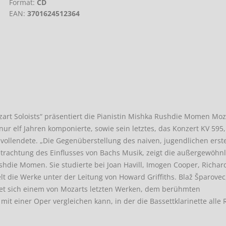
Format:
CD
EAN:
3701624512364
zart Soloists“ präsentiert die Pianistin Mishka Rushdie Momen Moz
n nur elf Jahren komponierte, sowie sein letztes, das Konzert KV 595,
 vollendete. „Die Gegenüberstellung des naiven, jugendlichen erst
etrachtung des Einflusses von Bachs Musik, zeigt die außergewöhn
ushdie Momen. Sie studierte bei Joan Havill, Imogen Cooper, Richa
 die Werke unter der Leitung von Howard Griffiths. Blaž Šparovec
dmet sich einem von Mozarts letzten Werken, dem berühmten
mit einer Oper vergleichen kann, in der die Bassettklarinette alle 