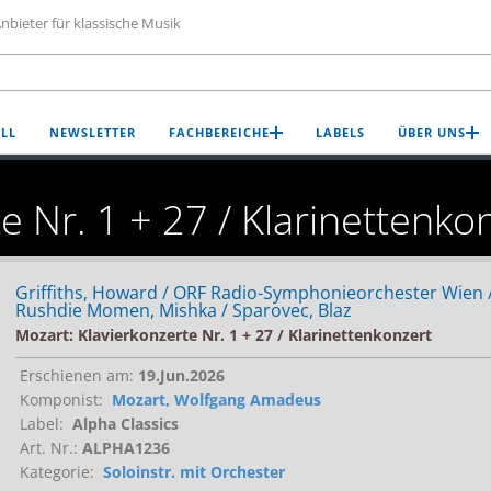
nbieter für klassische Musik
LL
NEWSLETTER
FACHBEREICHE
LABELS
ÜBER UNS
e Nr. 1 + 27 / Klarinettenko
Griffiths, Howard / ORF Radio-Symphonieorchester Wien 
Rushdie Momen, Mishka / Sparovec, Blaz
Mozart: Klavierkonzerte Nr. 1 + 27 / Klarinettenkonzert
Erschienen am:
19.Jun.2026
Komponist:
Mozart, Wolfgang Amadeus
Label:
Alpha Classics
Art. Nr.:
ALPHA1236
Kategorie:
Soloinstr. mit Orchester