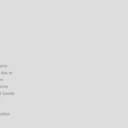
arts
 das er
en
liche
rd Goode
,
Rollen